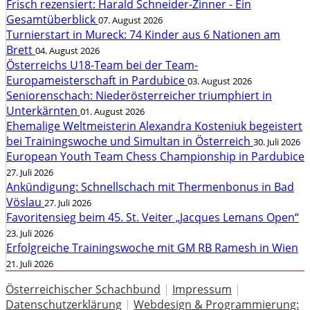
Frisch rezensiert: Harald Schneider-Zinner - Ein
Gesamtüberblick
07. August 2026
Turnierstart in Mureck: 74 Kinder aus 6 Nationen am
Brett
04. August 2026
Österreichs U18-Team bei der Team-
Europameisterschaft in Pardubice
03. August 2026
Seniorenschach: Niederösterreicher triumphiert in
Unterkärnten
01. August 2026
Ehemalige Weltmeisterin Alexandra Kosteniuk begeistert
bei Trainingswoche und Simultan in Österreich
30. Juli 2026
European Youth Team Chess Championship in Pardubice
27. Juli 2026
Ankündigung: Schnellschach mit Thermenbonus in Bad
Vöslau
27. Juli 2026
Favoritensieg beim 45. St. Veiter „Jacques Lemans Open“
23. Juli 2026
Erfolgreiche Trainingswoche mit GM RB Ramesh in Wien
21. Juli 2026
Österreichischer Schachbund
|
Impressum
|
Datenschutzerklärung
|
Webdesign & Programmierung: