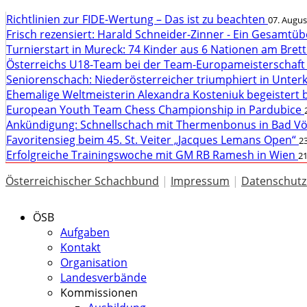
Richtlinien zur FIDE-Wertung – Das ist zu beachten
07. Augus
Frisch rezensiert: Harald Schneider-Zinner - Ein Gesamtüb
Turnierstart in Mureck: 74 Kinder aus 6 Nationen am Bret
Österreichs U18-Team bei der Team-Europameisterschaft
Seniorenschach: Niederösterreicher triumphiert in Unte
Ehemalige Weltmeisterin Alexandra Kosteniuk begeistert 
European Youth Team Chess Championship in Pardubice
Ankündigung: Schnellschach mit Thermenbonus in Bad V
Favoritensieg beim 45. St. Veiter „Jacques Lemans Open“
23
Erfolgreiche Trainingswoche mit GM RB Ramesh in Wien
21
Österreichischer Schachbund
|
Impressum
|
Datenschutz
ÖSB
Aufgaben
Kontakt
Organisation
Landesverbände
Kommissionen