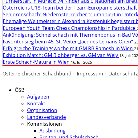
Turnierstart in Mureck: 74 Kinder aus 6 Nationen am Bret
Österreichs U18-Team bei der Team-Europameisterschaft
Seniorenschach: Niederösterreicher triumphiert in Unte
Ehemalige Weltmeisterin Alexandra Kosteniuk begeistert 
European Youth Team Chess Championship in Pardubice
Ankündigung: Schnellschach mit Thermenbonus in Bad V
Favoritensieg beim 45. St. Veiter „Jacques Lemans Open“
23
Erfolgreiche Trainingswoche mit GM RB Ramesh in Wien
21
Exhibition Match: GM Blohberger vs. GM van Wely
18. Juli 20
Erste Schach-Matura in Wien
16. Juli 2026
Österreichischer Schachbund
|
Impressum
|
Datenschutz
ÖSB
Aufgaben
Kontakt
Organisation
Landesverbände
Kommissionen
Ausbildung
Breiten- und Schulschach