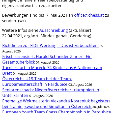
Fähigkeit in einem Team selbstständig und
eigenverantwortlich zu arbeiten.
Bewerbungen sind bis 7. Mai 2021 an
office@chess.at
zu
senden. (wk)
Weitere Infos siehe
Ausschreibung
(aktualisiert
22.04.2021, ergänzt: Mindestgehalt, Gendering)
Richtlinien zur FIDE-Wertung – Das ist zu beachten
07.
August 2026
Frisch rezensiert: Harald Schneider-Zinner - Ein
Gesamtüberblick
07. August 2026
Turnierstart in Mureck: 74 Kinder aus 6 Nationen am
Brett
04. August 2026
Österreichs U18-Team bei der Team-
Europameisterschaft in Pardubice
03. August 2026
Seniorenschach: Niederösterreicher triumphiert in
Unterkärnten
01. August 2026
Ehemalige Weltmeisterin Alexandra Kosteniuk begeistert
bei Trainingswoche und Simultan in Österreich
30. Juli 2026
European Youth Team Chess Championship in Pardubice