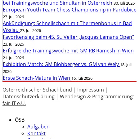
bei Trainingswoche und Simultan in Österreich
30. Juli 2026
European Youth Team Chess Championship in Pardubice
27. Juli 2026
Ankündigung: Schnellschach mit Thermenbonus in Bad
Vöslau
27. Juli 2026
Favoritensieg beim 45. St. Veiter „Jacques Lemans Open“
23. Juli 2026
Erfolgreiche Trainingswoche mit GM RB Ramesh in Wien
21. Juli 2026
Exhibition Match: GM Blohberger vs. GM van Wely
18. Juli
2026
Erste Schach-Matura in Wien
16. Juli 2026
Österreichischer Schachbund
|
Impressum
|
Datenschutzerklärung
|
Webdesign & Programmierung:
fair-IT e.U.
ÖSB
Aufgaben
Kontakt