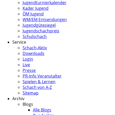
Jugendturnierkalender
Kader Jugend
ÖM Jugend
WM/EM Entsendungen
Jugendgütesiegel
Jugendschachpreis
Schulschach
Service
Schach-Aktiv
Downloads
Login
Live
Presse
PR-Info Veranstalter
Spielen & Lernen
Schach von A-Z
Sitemap
Archiv
Blogs
Alle Blogs