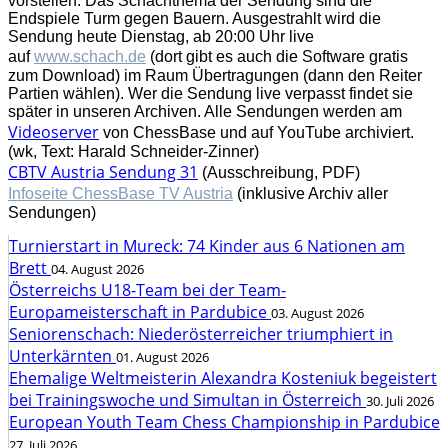
vorstellen. Das Schachthema der Sendung sind die
Endspiele Turm gegen Bauern. Ausgestrahlt wird die
Sendung heute Dienstag, ab 20:00 Uhr live
auf
www.schach.de
(dort gibt es auch die Software gratis
zum Download) im Raum Übertragungen (dann den Reiter
Partien wählen). Wer die Sendung live verpasst findet sie
später in unseren Archiven. Alle Sendungen werden am
Videoserver
von ChessBase und auf YouTube archiviert.
(wk, Text: Harald Schneider-Zinner)
CBTV Austria Sendung 31
(Ausschreibung, PDF)
Infoseite ChessBase TV Austria
(inklusive Archiv aller
Sendungen)
Turnierstart in Mureck: 74 Kinder aus 6 Nationen am
Brett
04. August 2026
Österreichs U18-Team bei der Team-
Europameisterschaft in Pardubice
03. August 2026
Seniorenschach: Niederösterreicher triumphiert in
Unterkärnten
01. August 2026
Ehemalige Weltmeisterin Alexandra Kosteniuk begeistert
bei Trainingswoche und Simultan in Österreich
30. Juli 2026
European Youth Team Chess Championship in Pardubice
27. Juli 2026