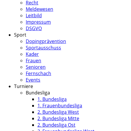
Recht
Meldewesen
Leitbild
Impressum
DSGVO
Sport
Dopingprävention
Sportausschuss
Kader
Frauen
Senioren
Fernschach
Events
Turniere
Bundesliga
1. Bundesliga
1. Frauenbundesliga
2. Bundesliga West
2. Bundesliga Mitte
2. Bundesliga Ost