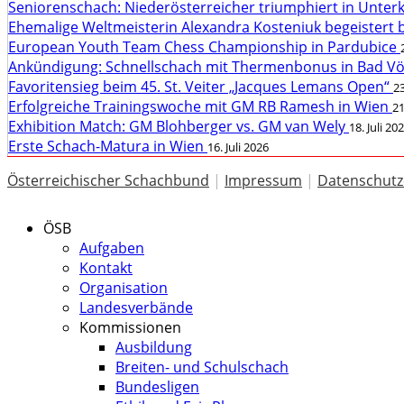
Seniorenschach: Niederösterreicher triumphiert in Unte
Ehemalige Weltmeisterin Alexandra Kosteniuk begeistert 
European Youth Team Chess Championship in Pardubice
Ankündigung: Schnellschach mit Thermenbonus in Bad V
Favoritensieg beim 45. St. Veiter „Jacques Lemans Open“
23
Erfolgreiche Trainingswoche mit GM RB Ramesh in Wien
21
Exhibition Match: GM Blohberger vs. GM van Wely
18. Juli 20
Erste Schach-Matura in Wien
16. Juli 2026
Österreichischer Schachbund
|
Impressum
|
Datenschutz
ÖSB
Aufgaben
Kontakt
Organisation
Landesverbände
Kommissionen
Ausbildung
Breiten- und Schulschach
Bundesligen