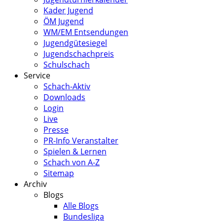
Kader Jugend
ÖM Jugend
WM/EM Entsendungen
Jugendgütesiegel
Jugendschachpreis
Schulschach
Service
Schach-Aktiv
Downloads
Login
Live
Presse
PR-Info Veranstalter
Spielen & Lernen
Schach von A-Z
Sitemap
Archiv
Blogs
Alle Blogs
Bundesliga