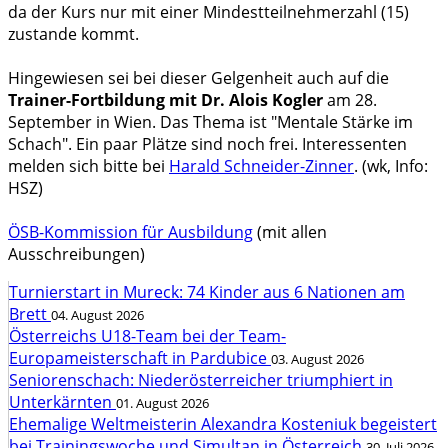
da der Kurs nur mit einer Mindestteilnehmerzahl (15)
zustande kommt.
Hingewiesen sei bei dieser Gelgenheit auch auf die
Trainer-Fortbildung mit Dr. Alois Kogler
am 28.
September in Wien. Das Thema ist "Mentale Stärke im
Schach". Ein paar Plätze sind noch frei. Interessenten
melden sich bitte bei
Harald Schneider-Zinner
. (wk, Info:
HSZ)
ÖSB-Kommission für Ausbildung
(mit allen
Ausschreibungen)
Turnierstart in Mureck: 74 Kinder aus 6 Nationen am
Brett
04. August 2026
Österreichs U18-Team bei der Team-
Europameisterschaft in Pardubice
03. August 2026
Seniorenschach: Niederösterreicher triumphiert in
Unterkärnten
01. August 2026
Ehemalige Weltmeisterin Alexandra Kosteniuk begeistert
bei Trainingswoche und Simultan in Österreich
30. Juli 2026