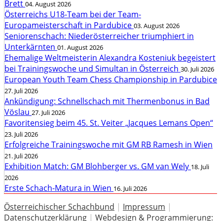
Brett
04. August 2026
Österreichs U18-Team bei der Team-
Europameisterschaft in Pardubice
03. August 2026
Seniorenschach: Niederösterreicher triumphiert in
Unterkärnten
01. August 2026
Ehemalige Weltmeisterin Alexandra Kosteniuk begeistert
bei Trainingswoche und Simultan in Österreich
30. Juli 2026
European Youth Team Chess Championship in Pardubice
27. Juli 2026
Ankündigung: Schnellschach mit Thermenbonus in Bad
Vöslau
27. Juli 2026
Favoritensieg beim 45. St. Veiter „Jacques Lemans Open“
23. Juli 2026
Erfolgreiche Trainingswoche mit GM RB Ramesh in Wien
21. Juli 2026
Exhibition Match: GM Blohberger vs. GM van Wely
18. Juli
2026
Erste Schach-Matura in Wien
16. Juli 2026
Österreichischer Schachbund
|
Impressum
|
Datenschutzerklärung
|
Webdesign & Programmierung: