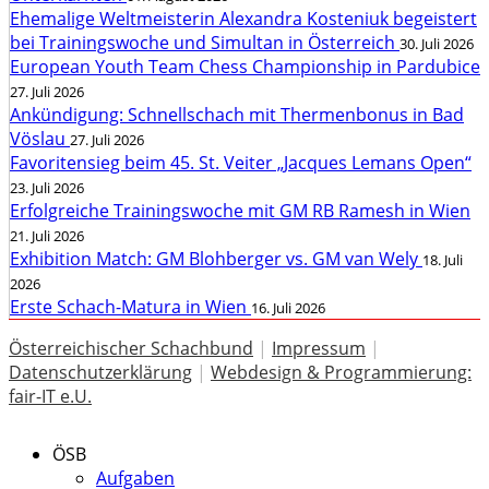
Ehemalige Weltmeisterin Alexandra Kosteniuk begeistert
bei Trainingswoche und Simultan in Österreich
30. Juli 2026
European Youth Team Chess Championship in Pardubice
27. Juli 2026
Ankündigung: Schnellschach mit Thermenbonus in Bad
Vöslau
27. Juli 2026
Favoritensieg beim 45. St. Veiter „Jacques Lemans Open“
23. Juli 2026
Erfolgreiche Trainingswoche mit GM RB Ramesh in Wien
21. Juli 2026
Exhibition Match: GM Blohberger vs. GM van Wely
18. Juli
2026
Erste Schach-Matura in Wien
16. Juli 2026
Österreichischer Schachbund
|
Impressum
|
Datenschutzerklärung
|
Webdesign & Programmierung:
fair-IT e.U.
ÖSB
Aufgaben