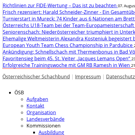
Richtlinien zur FIDE-Wertung – Das ist zu beachten
07. Augus
Frisch rezensiert: Harald Schneider-Zinner - Ein Gesamtüb
Turnierstart in Mureck: 74 Kinder aus 6 Nationen am Bret
Österreichs U18-Team bei der Team-Europameisterschaft
Seniorenschach: Niederösterreicher triumphiert in Unte
Ehemalige Weltmeisterin Alexandra Kosteniuk begeistert 
European Youth Team Chess Championship in Pardubice
Ankündigung: Schnellschach mit Thermenbonus in Bad V
Favoritensieg beim 45. St. Veiter „Jacques Lemans Open“
23
Erfolgreiche Trainingswoche mit GM RB Ramesh in Wien
21
Österreichischer Schachbund
|
Impressum
|
Datenschutz
ÖSB
Aufgaben
Kontakt
Organisation
Landesverbände
Kommissionen
Ausbildung