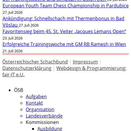
European Youth Team Chess Championship in Pardubice
27. Juli 2026
Ankündigung: Schnellschach mit Thermenbonus in Bad
Vöslau
27. Juli 2026
Favoritensieg beim 45. St. Veiter „Jacques Lemans Open“
23. Juli 2026
Erfolgreiche Trainingswoche mit GM RB Ramesh in Wien
21. Juli 2026
Österreichischer Schachbund
|
Impressum
|
Datenschutzerklärung
|
Webdesign & Programmierung:
fair-IT e.U.
ÖSB
Aufgaben
Kontakt
Organisation
Landesverbände
Kommissionen
Ausbildung