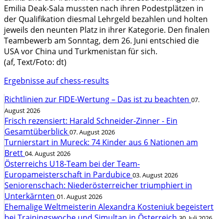
Emilia Deak-Sala mussten nach ihren Podestplätzen in
der Qualifikation diesmal Lehrgeld bezahlen und holten
jeweils den neunten Platz in ihrer Kategorie. Den finalen
Teambewerb am Sonntag, dem 26. Juni entschied die
USA vor China und Turkmenistan für sich.
(af, Text/Foto: dt)
Ergebnisse auf chess-results
Richtlinien zur FIDE-Wertung – Das ist zu beachten
07.
August 2026
Frisch rezensiert: Harald Schneider-Zinner - Ein
Gesamtüberblick
07. August 2026
Turnierstart in Mureck: 74 Kinder aus 6 Nationen am
Brett
04. August 2026
Österreichs U18-Team bei der Team-
Europameisterschaft in Pardubice
03. August 2026
Seniorenschach: Niederösterreicher triumphiert in
Unterkärnten
01. August 2026
Ehemalige Weltmeisterin Alexandra Kosteniuk begeistert
bei Trainingswoche und Simultan in Österreich
30. Juli 2026