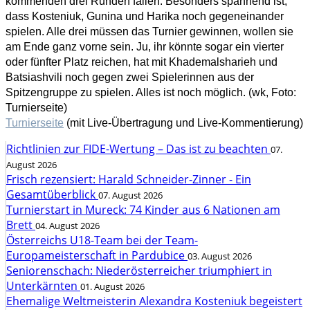
kommenden drei Runden fallen. Besonders spannend ist,
dass Kosteniuk, Gunina und Harika noch gegeneinander
spielen. Alle drei müssen das Turnier gewinnen, wollen sie
am Ende ganz vorne sein. Ju, ihr könnte sogar ein vierter
oder fünfter Platz reichen, hat mit Khademalsharieh und
Batsiashvili noch gegen zwei Spielerinnen aus der
Spitzengruppe zu spielen. Alles ist noch möglich. (wk, Foto:
Turnierseite)
Turnierseite
(mit Live-Übertragung und Live-Kommentierung)
Richtlinien zur FIDE-Wertung – Das ist zu beachten
07.
August 2026
Frisch rezensiert: Harald Schneider-Zinner - Ein
Gesamtüberblick
07. August 2026
Turnierstart in Mureck: 74 Kinder aus 6 Nationen am
Brett
04. August 2026
Österreichs U18-Team bei der Team-
Europameisterschaft in Pardubice
03. August 2026
Seniorenschach: Niederösterreicher triumphiert in
Unterkärnten
01. August 2026
Ehemalige Weltmeisterin Alexandra Kosteniuk begeistert