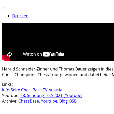
Drucken
Harald Schneider-Zinner und Thomas Bauer zeigen in dies
Chess Champions Chess Tour gewinnen und dabei beide Ma
Links:
Info-Seite ChessBase TV Austria
Youtube:
68. Sendung - 02/2021 (Youtube)
Archive:
ChessBase
,
Youtube
,
Blog ÖSB