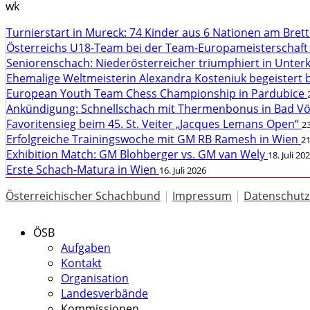
wk
Turnierstart in Mureck: 74 Kinder aus 6 Nationen am Bret
Österreichs U18-Team bei der Team-Europameisterschaft
Seniorenschach: Niederösterreicher triumphiert in Unte
Ehemalige Weltmeisterin Alexandra Kosteniuk begeistert 
European Youth Team Chess Championship in Pardubice
Ankündigung: Schnellschach mit Thermenbonus in Bad V
Favoritensieg beim 45. St. Veiter „Jacques Lemans Open“
23
Erfolgreiche Trainingswoche mit GM RB Ramesh in Wien
21
Exhibition Match: GM Blohberger vs. GM van Wely
18. Juli 20
Erste Schach-Matura in Wien
16. Juli 2026
Österreichischer Schachbund
|
Impressum
|
Datenschutz
ÖSB
Aufgaben
Kontakt
Organisation
Landesverbände
Kommissionen