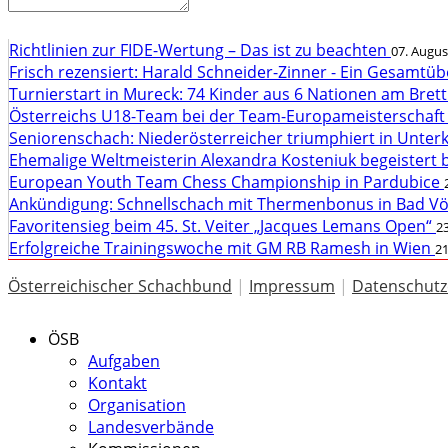
Richtlinien zur FIDE-Wertung – Das ist zu beachten
07. Augus
Frisch rezensiert: Harald Schneider-Zinner - Ein Gesamtüb
Turnierstart in Mureck: 74 Kinder aus 6 Nationen am Bret
Österreichs U18-Team bei der Team-Europameisterschaft
Seniorenschach: Niederösterreicher triumphiert in Unte
Ehemalige Weltmeisterin Alexandra Kosteniuk begeistert 
European Youth Team Chess Championship in Pardubice
Ankündigung: Schnellschach mit Thermenbonus in Bad V
Favoritensieg beim 45. St. Veiter „Jacques Lemans Open“
23
Erfolgreiche Trainingswoche mit GM RB Ramesh in Wien
21
Österreichischer Schachbund
|
Impressum
|
Datenschutz
ÖSB
Aufgaben
Kontakt
Organisation
Landesverbände