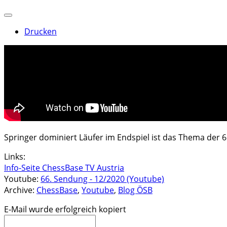
Drucken
Springer dominiert Läufer im Endspiel ist das Thema der 
Links:
Info-Seite ChessBase TV Austria
Youtube:
66. Sendung - 12/2020 (Youtube)
Archive:
ChessBase
,
Youtube
,
Blog ÖSB
E-Mail wurde erfolgreich kopiert