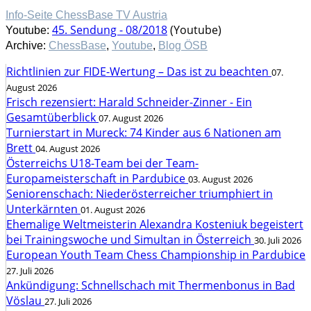
Info-Seite ChessBase TV Austria
45. Sendung - 08/2018
(Youtube)
Youtube:
Archive:
ChessBase
,
Youtube
,
Blog ÖSB
Richtlinien zur FIDE-Wertung – Das ist zu beachten
07.
August 2026
Frisch rezensiert: Harald Schneider-Zinner - Ein
Gesamtüberblick
07. August 2026
Turnierstart in Mureck: 74 Kinder aus 6 Nationen am
Brett
04. August 2026
Österreichs U18-Team bei der Team-
Europameisterschaft in Pardubice
03. August 2026
Seniorenschach: Niederösterreicher triumphiert in
Unterkärnten
01. August 2026
Ehemalige Weltmeisterin Alexandra Kosteniuk begeistert
bei Trainingswoche und Simultan in Österreich
30. Juli 2026
European Youth Team Chess Championship in Pardubice
27. Juli 2026
Ankündigung: Schnellschach mit Thermenbonus in Bad
Vöslau
27. Juli 2026