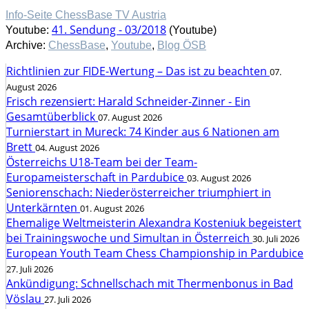
Info-Seite ChessBase TV Austria
41. Sendung - 03/2018
Youtube:
(Youtube)
Archive:
ChessBase
,
Youtube
,
Blog ÖSB
Richtlinien zur FIDE-Wertung – Das ist zu beachten
07.
August 2026
Frisch rezensiert: Harald Schneider-Zinner - Ein
Gesamtüberblick
07. August 2026
Turnierstart in Mureck: 74 Kinder aus 6 Nationen am
Brett
04. August 2026
Österreichs U18-Team bei der Team-
Europameisterschaft in Pardubice
03. August 2026
Seniorenschach: Niederösterreicher triumphiert in
Unterkärnten
01. August 2026
Ehemalige Weltmeisterin Alexandra Kosteniuk begeistert
bei Trainingswoche und Simultan in Österreich
30. Juli 2026
European Youth Team Chess Championship in Pardubice
27. Juli 2026
Ankündigung: Schnellschach mit Thermenbonus in Bad
Vöslau
27. Juli 2026