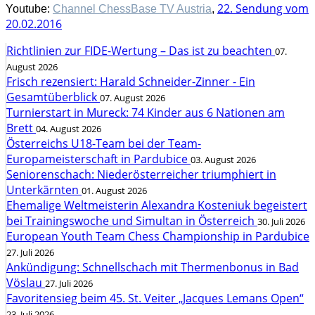
22. Sendung vom
Youtube:
Channel ChessBase TV Austria
,
20.02.2016
Richtlinien zur FIDE-Wertung – Das ist zu beachten
07.
August 2026
Frisch rezensiert: Harald Schneider-Zinner - Ein
Gesamtüberblick
07. August 2026
Turnierstart in Mureck: 74 Kinder aus 6 Nationen am
Brett
04. August 2026
Österreichs U18-Team bei der Team-
Europameisterschaft in Pardubice
03. August 2026
Seniorenschach: Niederösterreicher triumphiert in
Unterkärnten
01. August 2026
Ehemalige Weltmeisterin Alexandra Kosteniuk begeistert
bei Trainingswoche und Simultan in Österreich
30. Juli 2026
European Youth Team Chess Championship in Pardubice
27. Juli 2026
Ankündigung: Schnellschach mit Thermenbonus in Bad
Vöslau
27. Juli 2026
Favoritensieg beim 45. St. Veiter „Jacques Lemans Open“
23. Juli 2026