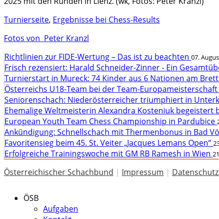
2025 mit den Runden in Lienz. (wk, Fotos: Peter Kranzl)
Turnierseite
,
Ergebnisse bei Chess-Results
Fotos von Peter Kranzl
Richtlinien zur FIDE-Wertung – Das ist zu beachten
07. Augus
Frisch rezensiert: Harald Schneider-Zinner - Ein Gesamtüb
Turnierstart in Mureck: 74 Kinder aus 6 Nationen am Bret
Österreichs U18-Team bei der Team-Europameisterschaft
Seniorenschach: Niederösterreicher triumphiert in Unte
Ehemalige Weltmeisterin Alexandra Kosteniuk begeistert 
European Youth Team Chess Championship in Pardubice
Ankündigung: Schnellschach mit Thermenbonus in Bad V
Favoritensieg beim 45. St. Veiter „Jacques Lemans Open“
23
Erfolgreiche Trainingswoche mit GM RB Ramesh in Wien
21
Österreichischer Schachbund
|
Impressum
|
Datenschutz
ÖSB
Aufgaben