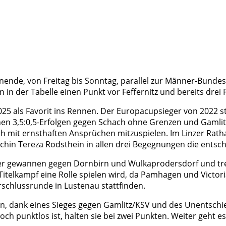
de, von Freitag bis Sonntag, parallel zur Männer-Bundesl
n in der Tabelle einen Punkt vor Feffernitz und bereits drei
025 als Favorit ins Rennen. Der Europacupsieger von 2022 s
n 3,5:0,5-Erfolgen gegen Schach ohne Grenzen und Gamlitz/
och mit ernsthaften Ansprüchen mitzuspielen. Im Linzer Rat
chechin Tereza Rodsthein in allen drei Begegnungen die ents
rntner gewannen gegen Dornbirn und Wulkaprodersdorf und t
 Titelkampf eine Rolle spielen wird, da Pamhagen und Victor
rschlussrunde in Lustenau stattfinden.
n, dank eines Sieges gegen Gamlitz/KSV und des Unentschie
ch punktlos ist, halten sie bei zwei Punkten. Weiter geht e