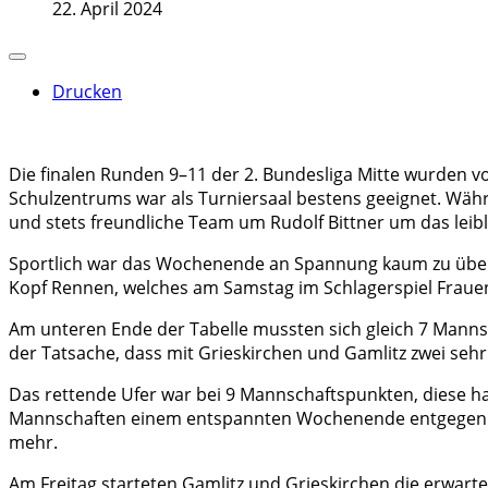
22. April 2024
Drucken
Die finalen Runden 9–11 der 2. Bundesliga Mitte wurden vo
Schulzentrums war als Turniersaal bestens geeignet. Währ
und stets freundliche Team um Rudolf Bittner um das leibl
Sportlich war das Wochenende an Spannung kaum zu überbi
Kopf Rennen, welches am Samstag im Schlagerspiel Frauent
Am unteren Ende der Tabelle mussten sich gleich 7 Manns
der Tatsache, dass mit Grieskirchen und Gamlitz zwei seh
Das rettende Ufer war bei 9 Mannschaftspunkten, diese hat
Mannschaften einem entspannten Wochenende entgegenbli
mehr.
Am Freitag starteten Gamlitz und Grieskirchen die erwarte