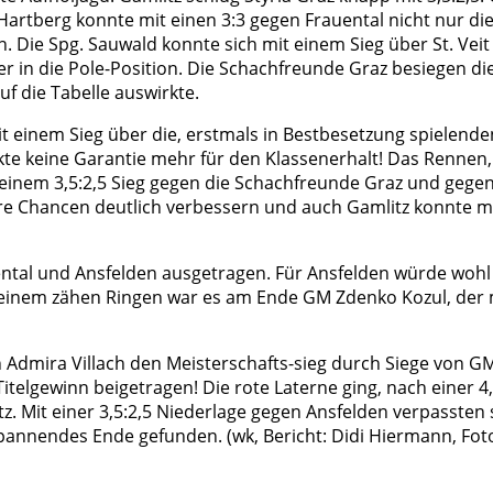
/Hartberg konnte mit einen 3:3 gegen Frauental nicht nur di
. Die Spg. Sauwald konnte sich mit einem Sieg über St. Veit
er in die Pole-Position. Die Schachfreunde Graz besiegen di
f die Tabelle auswirkte.
it einem Sieg über die, erstmals in Bestbesetzung spielende
e keine Garantie mehr für den Klassenerhalt! Das Rennen, 
einem 3,5:2,5 Sieg gegen die Schachfreunde Graz und gegen A
hre Chancen deutlich verbessern und auch Gamlitz konnte mi
uental und Ansfelden ausgetragen. Für Ansfelden würde woh
n einem zähen Ringen war es am Ende GM Zdenko Kozul, der m
n Admira Villach den Meisterschafts-sieg durch Siege von G
telgewinn beigetragen! Die rote Laterne ging, nach einer 4,
tz. Mit einer 3,5:2,5 Niederlage gegen Ansfelden verpasste
annendes Ende gefunden. (wk, Bericht: Didi Hiermann, Foto