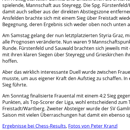
spielende, Mannschaft aus Steyregg. Die Spg. Fürstenfeld
damit auch selber aus der direkten Abstiegszone entfernen
Ansfelden brachte sich mit einem Sieg über Freistadt wied
Begegnung, deren Ergebnis sich weder oben noch unten au
Am Samstag gelang der nun letztplatzierten Styria Graz, m
alle Prognosen veränderte. Nun waren 9 Mannschaftspunkt
Runde. Fürstenfeld und Sauwald brachten sich jeweils mit 
mit ihren klaren Siegen über Steyregg und Grieskirchen i
hoffen.
Aber das wirklich interessante Duell wurde zwischen Fra
musste, um aus eigener Kraft den Aufstieg zu schaffen. I
Sieg führte.
Am Sonntag finalisierte Frauental mit einem 4:2 Sieg gege
Punkten, als Top-Scorer der Liga, wohl entscheidend zum Ti
Freistadt/Wartberg. Zweiter Absteiger wurde der SV Gamli
Saison mit vielen Überraschungen hat damit ein ebenso sp
Ergebnisse bei Chess-Results
,
Fotos von Peter Kranzl