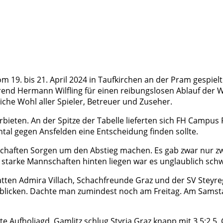
m 19. bis 21. April 2024 in Taufkirchen an der Pram gespiel
end Hermann Wilfling für einen reibungslosen Ablauf der W
iche Wohl aller Spieler, Betreuer und Zuseher.
eten. An der Spitze der Tabelle lieferten sich FH Campus
al gegen Ansfelden eine Entscheidung finden sollte.
chaften Sorgen um den Abstieg machen. Es gab zwar nur zw
r starke Mannschaften hinten liegen war es unglaublich sch
ten Admira Villach, Schachfreunde Graz und der SV Steyregg
cken. Dachte man zumindest noch am Freitag. Am Samstag 
te Aufholjagd. Gamlitz schlug Styria Graz knapp mit 3,5:2,5