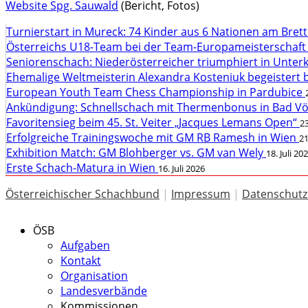
Website Spg. Sauwald
(Bericht, Fotos)
Turnierstart in Mureck: 74 Kinder aus 6 Nationen am Bret
Österreichs U18-Team bei der Team-Europameisterschaft
Seniorenschach: Niederösterreicher triumphiert in Unte
Ehemalige Weltmeisterin Alexandra Kosteniuk begeistert 
European Youth Team Chess Championship in Pardubice
Ankündigung: Schnellschach mit Thermenbonus in Bad V
Favoritensieg beim 45. St. Veiter „Jacques Lemans Open“
23
Erfolgreiche Trainingswoche mit GM RB Ramesh in Wien
21
Exhibition Match: GM Blohberger vs. GM van Wely
18. Juli 20
Erste Schach-Matura in Wien
16. Juli 2026
Österreichischer Schachbund
|
Impressum
|
Datenschutz
ÖSB
Aufgaben
Kontakt
Organisation
Landesverbände
Kommissionen