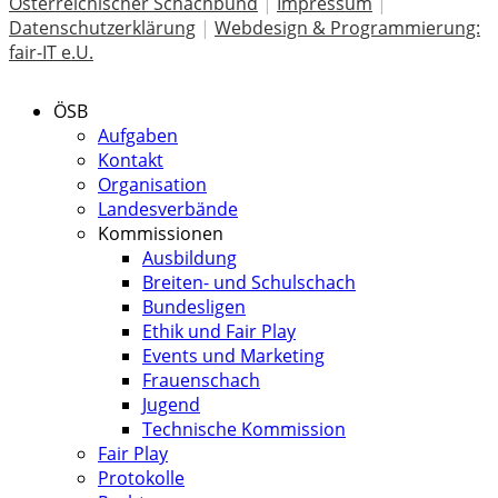
Österreichischer Schachbund
|
Impressum
|
Datenschutzerklärung
|
Webdesign & Programmierung:
fair-IT e.U.
ÖSB
Aufgaben
Kontakt
Organisation
Landesverbände
Kommissionen
Ausbildung
Breiten- und Schulschach
Bundesligen
Ethik und Fair Play
Events und Marketing
Frauenschach
Jugend
Technische Kommission
Fair Play
Protokolle