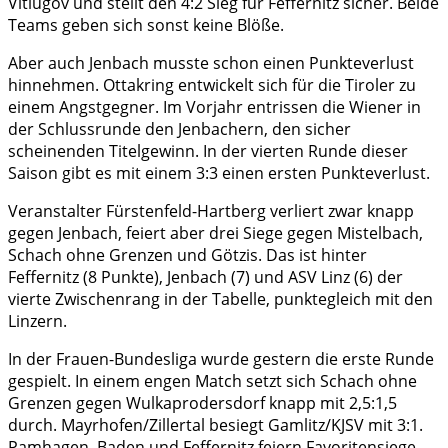
Vitiugov und stellt den 4:2 Sieg für Feffernitz sicher. Beide
Teams geben sich sonst keine Blöße.
Aber auch Jenbach musste schon einen Punkteverlust
hinnehmen. Ottakring entwickelt sich für die Tiroler zu
einem Angstgegner. Im Vorjahr entrissen die Wiener in
der Schlussrunde den Jenbachern, den sicher
scheinenden Titelgewinn. In der vierten Runde dieser
Saison gibt es mit einem 3:3 einen ersten Punkteverlust.
Veranstalter Fürstenfeld-Hartberg verliert zwar knapp
gegen Jenbach, feiert aber drei Siege gegen Mistelbach,
Schach ohne Grenzen und Götzis. Das ist hinter
Feffernitz (8 Punkte), Jenbach (7) und ASV Linz (6) der
vierte Zwischenrang in der Tabelle, punktegleich mit den
Linzern.
In der Frauen-Bundesliga wurde gestern die erste Runde
gespielt. In einem engen Match setzt sich Schach ohne
Grenzen gegen Wulkaprodersdorf knapp mit 2,5:1,5
durch. Mayrhofen/Zillertal besiegt Gamlitz/KJSV mit 3:1.
Pamhagen, Baden und Feffernitz feiern Favoritensiege.