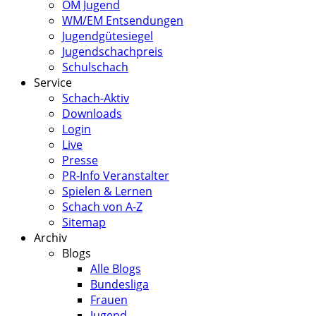
ÖM Jugend
WM/EM Entsendungen
Jugendgütesiegel
Jugendschachpreis
Schulschach
Service
Schach-Aktiv
Downloads
Login
Live
Presse
PR-Info Veranstalter
Spielen & Lernen
Schach von A-Z
Sitemap
Archiv
Blogs
Alle Blogs
Bundesliga
Frauen
Jugend