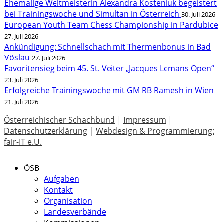
Ehemalige Weltmeisterin Alexandra Kosteniuk begeistert
bei Trainingswoche und Simultan in Österreich
30. Juli 2026
European Youth Team Chess Championship in Pardubice
27. Juli 2026
Ankündigung: Schnellschach mit Thermenbonus in Bad
Vöslau
27. Juli 2026
Favoritensieg beim 45. St. Veiter „Jacques Lemans Open“
23. Juli 2026
Erfolgreiche Trainingswoche mit GM RB Ramesh in Wien
21. Juli 2026
Österreichischer Schachbund
|
Impressum
|
Datenschutzerklärung
|
Webdesign & Programmierung:
fair-IT e.U.
ÖSB
Aufgaben
Kontakt
Organisation
Landesverbände