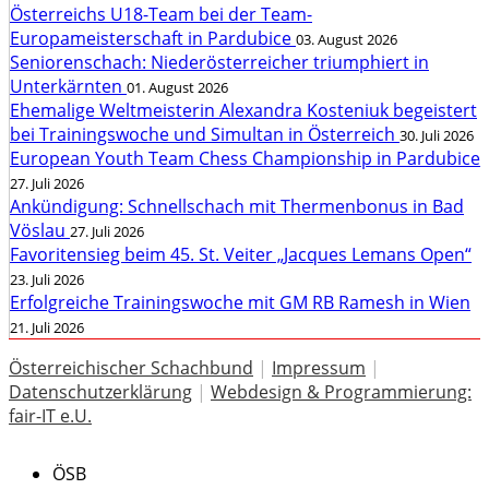
Österreichs U18-Team bei der Team-
Europameisterschaft in Pardubice
03. August 2026
Seniorenschach: Niederösterreicher triumphiert in
Unterkärnten
01. August 2026
Ehemalige Weltmeisterin Alexandra Kosteniuk begeistert
bei Trainingswoche und Simultan in Österreich
30. Juli 2026
European Youth Team Chess Championship in Pardubice
27. Juli 2026
Ankündigung: Schnellschach mit Thermenbonus in Bad
Vöslau
27. Juli 2026
Favoritensieg beim 45. St. Veiter „Jacques Lemans Open“
23. Juli 2026
Erfolgreiche Trainingswoche mit GM RB Ramesh in Wien
21. Juli 2026
Österreichischer Schachbund
|
Impressum
|
Datenschutzerklärung
|
Webdesign & Programmierung:
fair-IT e.U.
ÖSB