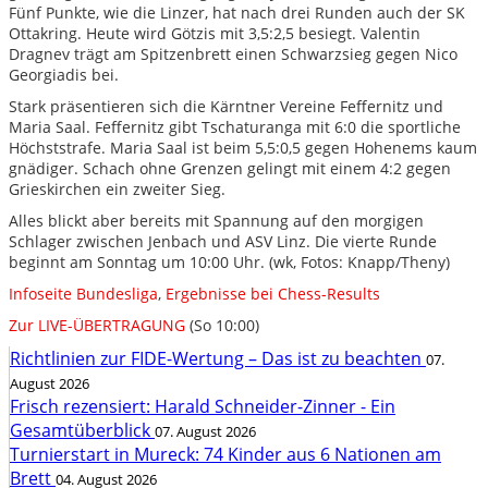
Fünf Punkte, wie die Linzer, hat nach drei Runden auch der SK
Ottakring. Heute wird Götzis mit 3,5:2,5 besiegt. Valentin
Dragnev trägt am Spitzenbrett einen Schwarzsieg gegen Nico
Georgiadis bei.
Stark präsentieren sich die Kärntner Vereine Feffernitz und
Maria Saal. Feffernitz gibt Tschaturanga mit 6:0 die sportliche
Höchststrafe. Maria Saal ist beim 5,5:0,5 gegen Hohenems kaum
gnädiger. Schach ohne Grenzen gelingt mit einem 4:2 gegen
Grieskirchen ein zweiter Sieg.
Alles blickt aber bereits mit Spannung auf den morgigen
Schlager zwischen Jenbach und ASV Linz. Die vierte Runde
beginnt am Sonntag um 10:00 Uhr. (wk, Fotos: Knapp/Theny)
Infoseite Bundesliga
,
Ergebnisse bei Chess-Results
Zur LIVE-ÜBERTRAGUNG
(So 10:00)
Richtlinien zur FIDE-Wertung – Das ist zu beachten
07.
August 2026
Frisch rezensiert: Harald Schneider-Zinner - Ein
Gesamtüberblick
07. August 2026
Turnierstart in Mureck: 74 Kinder aus 6 Nationen am
Brett
04. August 2026