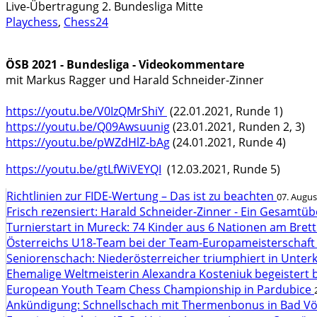
Live-Übertragung 2. Bundesliga Mitte
Playchess
,
Chess24
ÖSB 2021 - Bundesliga - Videokommentare
mit Markus Ragger und Harald Schneider-Zinner
https://youtu.be/V0IzQMrShiY
(22.01.2021, Runde 1)
https://youtu.be/Q09Awsuunig
(23.01.2021, Runden 2, 3)
https://youtu.be/pWZdHlZ-bAg
(24.01.2021, Runde 4)
https://youtu.be/gtLfWiVEYQI
(12.03.2021, Runde 5)
Richtlinien zur FIDE-Wertung – Das ist zu beachten
07. Augus
Frisch rezensiert: Harald Schneider-Zinner - Ein Gesamtüb
Turnierstart in Mureck: 74 Kinder aus 6 Nationen am Bret
Österreichs U18-Team bei der Team-Europameisterschaft
Seniorenschach: Niederösterreicher triumphiert in Unte
Ehemalige Weltmeisterin Alexandra Kosteniuk begeistert 
European Youth Team Chess Championship in Pardubice
Ankündigung: Schnellschach mit Thermenbonus in Bad V