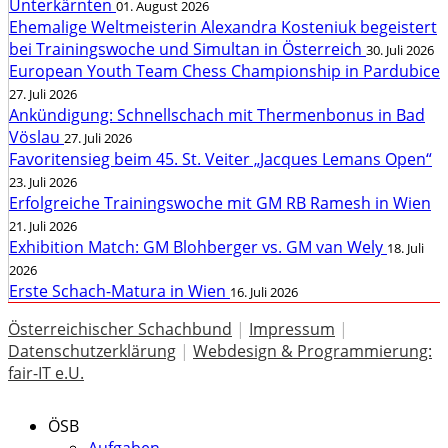
Unterkärnten
01. August 2026
Ehemalige Weltmeisterin Alexandra Kosteniuk begeistert
bei Trainingswoche und Simultan in Österreich
30. Juli 2026
European Youth Team Chess Championship in Pardubice
27. Juli 2026
Ankündigung: Schnellschach mit Thermenbonus in Bad
Vöslau
27. Juli 2026
Favoritensieg beim 45. St. Veiter „Jacques Lemans Open“
23. Juli 2026
Erfolgreiche Trainingswoche mit GM RB Ramesh in Wien
21. Juli 2026
Exhibition Match: GM Blohberger vs. GM van Wely
18. Juli
2026
Erste Schach-Matura in Wien
16. Juli 2026
Österreichischer Schachbund
|
Impressum
|
Datenschutzerklärung
|
Webdesign & Programmierung:
fair-IT e.U.
ÖSB