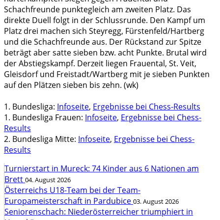
Schachfreunde punktegleich am zweiten Platz. Das
direkte Duell folgt in der Schlussrunde. Den Kampf um
Platz drei machen sich Steyregg, Fürstenfeld/Hartberg
und die Schachfreunde aus. Der Rückstand zur Spitze
beträgt aber satte sieben bzw. acht Punkte. Brutal wird
der Abstiegskampf. Derzeit liegen Frauental, St. Veit,
Gleisdorf und Freistadt/Wartberg mit je sieben Punkten
auf den Plätzen sieben bis zehn. (wk)
1. Bundesliga:
Infoseite
,
Ergebnisse bei Chess-Results
1. Bundesliga Frauen:
Infoseite
,
Ergebnisse bei Chess-
Results
2. Bundesliga Mitte:
Infoseite
,
Ergebnisse bei Chess-
Results
Turnierstart in Mureck: 74 Kinder aus 6 Nationen am
Brett
04. August 2026
Österreichs U18-Team bei der Team-
Europameisterschaft in Pardubice
03. August 2026
Seniorenschach: Niederösterreicher triumphiert in