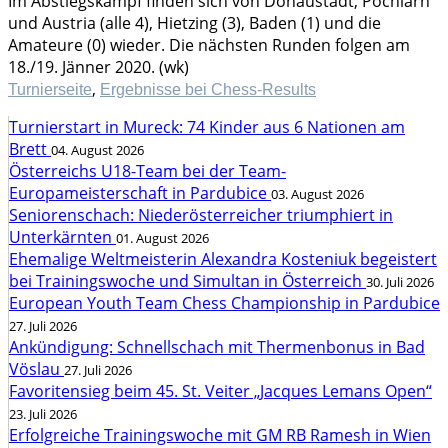
Im Abstiegskampf finden sich von Donaustadt, Pöchlarn
und Austria (alle 4), Hietzing (3), Baden (1) und die
Amateure (0) wieder. Die nächsten Runden folgen am
18./19. Jänner 2020. (wk)
,
Turnierseite
Ergebnisse bei Chess-Results
Turnierstart in Mureck: 74 Kinder aus 6 Nationen am
Brett
04. August 2026
Österreichs U18-Team bei der Team-
Europameisterschaft in Pardubice
03. August 2026
Seniorenschach: Niederösterreicher triumphiert in
Unterkärnten
01. August 2026
Ehemalige Weltmeisterin Alexandra Kosteniuk begeistert
bei Trainingswoche und Simultan in Österreich
30. Juli 2026
European Youth Team Chess Championship in Pardubice
27. Juli 2026
Ankündigung: Schnellschach mit Thermenbonus in Bad
Vöslau
27. Juli 2026
Favoritensieg beim 45. St. Veiter „Jacques Lemans Open“
23. Juli 2026
Erfolgreiche Trainingswoche mit GM RB Ramesh in Wien