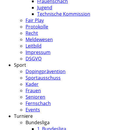
Frauenschach
Jugend
Technische Kommission
Fair Play
Protokolle
Recht
Meldewesen
Leitbild
Impressum
DSGVO
Sport
Dopingprävention
Sportausschuss
Kader
Frauen
Senioren
Fernschach
Events
Turniere
Bundesliga
1. Bundesliga