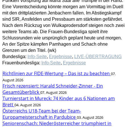
Punkten Vorsprung auf Maria Saal alle Trümpfe in der Hand.
Eine Vorentscheidung könnte morgen am Vormittag im Duell
mit den drittplatzierten Jenbachern fallen. Im Abstiegskampf
sind SIR, Ansfelden und Pressbaum am stärksten gefährdet.
Nach dem Rückzug von Wulkaprodersdorf steigen noch zwei
weitere Teams ab. Die Frauen-Bundesliga spielt ihre
Schlussrunden wie ursprünglich geplant heute und morgen.
An der Spitze kämpfen Pamhagen und Schach ohne
Grenzen um den Titel. (wk)
Bundesliga:
Info-Seite
,
Ergebnisse
,
LIVE-ÜBERTRAGUNG
Frauenbundesliga:
Info-Seite
,
Ergebnisse
Richtlinien zur FIDE-Wertung – Das ist zu beachten
07.
August 2026
Frisch rezensiert: Harald Schneider-Zinner - Ein
Gesamtüberblick
07. August 2026
Turnierstart in Mureck: 74 Kinder aus 6 Nationen am
Brett
04. August 2026
Österreichs U18-Team bei der Team-
Europameisterschaft in Pardubice
03. August 2026
Seniorenschach: Niederösterreicher triumphiert in