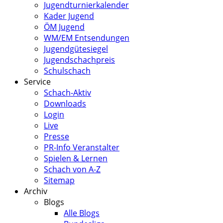
Jugendturnierkalender
Kader Jugend
ÖM Jugend
WM/EM Entsendungen
Jugendgütesiegel
Jugendschachpreis
Schulschach
Service
Schach-Aktiv
Downloads
Login
Live
Presse
PR-Info Veranstalter
Spielen & Lernen
Schach von A-Z
Sitemap
Archiv
Blogs
Alle Blogs