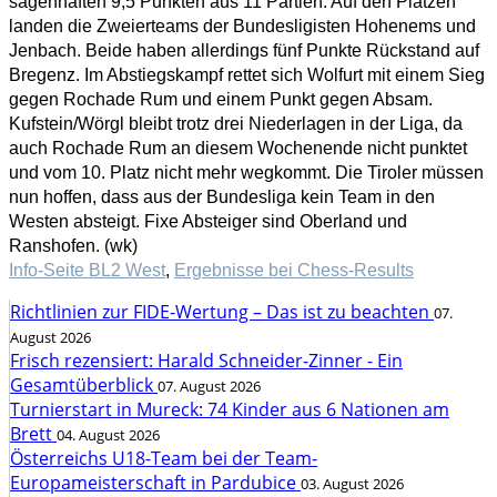
sagenhaften 9,5 Punkten aus 11 Partien. Auf den Plätzen
landen die Zweierteams der Bundesligisten Hohenems und
Jenbach. Beide haben allerdings fünf Punkte Rückstand auf
Bregenz. Im Abstiegskampf rettet sich Wolfurt mit einem Sieg
gegen Rochade Rum und einem Punkt gegen Absam.
Kufstein/Wörgl bleibt trotz drei Niederlagen in der Liga, da
auch Rochade Rum an diesem Wochenende nicht punktet
und vom 10. Platz nicht mehr wegkommt. Die Tiroler müssen
nun hoffen, dass aus der Bundesliga kein Team in den
Westen absteigt. Fixe Absteiger sind Oberland und
Ranshofen.
(wk)
Info-Seite BL2 West
,
Ergebnisse bei Chess-Results
Richtlinien zur FIDE-Wertung – Das ist zu beachten
07.
August 2026
Frisch rezensiert: Harald Schneider-Zinner - Ein
Gesamtüberblick
07. August 2026
Turnierstart in Mureck: 74 Kinder aus 6 Nationen am
Brett
04. August 2026
Österreichs U18-Team bei der Team-
Europameisterschaft in Pardubice
03. August 2026