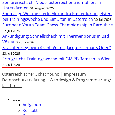
Seniorenschach: Niederösterreicher triumphiert in
Unterkärnten
01. August 2026
Ehemalige Weltmeisterin Alexandra Kosteniuk begeistert
bei Trainingswoche und Simultan in Österreich
30. Juli 2026
European Youth Team Chess Championship in Pardubice
27. Juli 2026
Ankündigung: Schnellschach mit Thermenbonus in Bad
Vöslau
27. Juli 2026
Favoritensieg beim 45. St. Veiter „Jacques Lemans Open“
23. Juli 2026
Erfolgreiche Trainingswoche mit GM RB Ramesh in Wien
21. Juli 2026
Österreichischer Schachbund
|
Impressum
|
Datenschutzerklärung
|
Webdesign & Programmierung:
fair-IT e.U.
ÖSB
Aufgaben
Kontakt