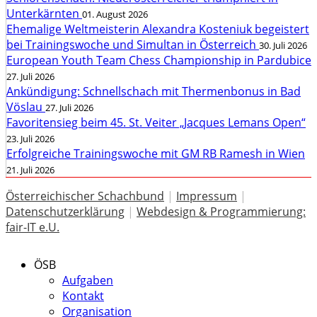
Unterkärnten
01. August 2026
Ehemalige Weltmeisterin Alexandra Kosteniuk begeistert
bei Trainingswoche und Simultan in Österreich
30. Juli 2026
European Youth Team Chess Championship in Pardubice
27. Juli 2026
Ankündigung: Schnellschach mit Thermenbonus in Bad
Vöslau
27. Juli 2026
Favoritensieg beim 45. St. Veiter „Jacques Lemans Open“
23. Juli 2026
Erfolgreiche Trainingswoche mit GM RB Ramesh in Wien
21. Juli 2026
Österreichischer Schachbund
|
Impressum
|
Datenschutzerklärung
|
Webdesign & Programmierung:
fair-IT e.U.
ÖSB
Aufgaben
Kontakt
Organisation