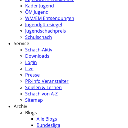
Kader Jugend
ÖM Jugend
WM/EM Entsendungen
Jugendgütesiegel
Jugendschachpreis
Schulschach
Service
Schach-Aktiv
Downloads
Login
Live
Presse
PR-Info Veranstalter
Spielen & Lernen
Schach von A-Z
Sitemap
Archiv
Blogs
Alle Blogs
Bundesliga