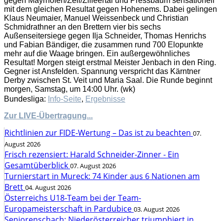
gegen Mayrhofen/Zell/Zilleertal und Pressbaum sensationell
mit dem gleichen Resultat gegen Hohenems. Dabei gelingen
Klaus Neumaier, Manuel Weissenbeck und Christian
Schmidrathner an den Brettern vier bis sechs
Außenseitersiege gegen Ilja Schneider, Thomas Henrichs
und Fabian Bändiger, die zusammen rund 700 Elopunkte
mehr auf die Waage bringen. Ein außergewöhnliches
Resultat! Morgen steigt erstmal Meister Jenbach in den Ring.
Gegner ist Ansfelden. Spannung verspricht das Kärntner
Derby zwischen St. Veit und Maria Saal. Die Runde beginnt
morgen, Samstag, um 14:00 Uhr. (wk)
Bundesliga:
Info-Seite
,
Ergebnisse
Zur LIVE-Übertragung...
Richtlinien zur FIDE-Wertung – Das ist zu beachten
07.
August 2026
Frisch rezensiert: Harald Schneider-Zinner - Ein
Gesamtüberblick
07. August 2026
Turnierstart in Mureck: 74 Kinder aus 6 Nationen am
Brett
04. August 2026
Österreichs U18-Team bei der Team-
Europameisterschaft in Pardubice
03. August 2026
Seniorenschach: Niederösterreicher triumphiert in