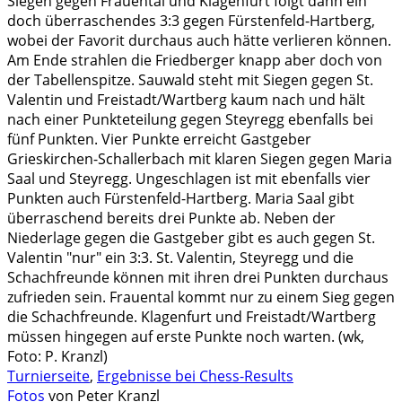
Siegen gegen Frauental und Klagenfurt folgt dann ein
doch überraschendes 3:3 gegen Fürstenfeld-Hartberg,
wobei der Favorit durchaus auch hätte verlieren können.
Am Ende strahlen die Friedberger knapp aber doch von
der Tabellenspitze. Sauwald steht mit Siegen gegen St.
Valentin und Freistadt/Wartberg kaum nach und hält
nach einer Punkteteilung gegen Steyregg ebenfalls bei
fünf Punkten. Vier Punkte erreicht Gastgeber
Grieskirchen-Schallerbach mit klaren Siegen gegen Maria
Saal und Steyregg. Ungeschlagen ist mit ebenfalls vier
Punkten auch Fürstenfeld-Hartberg. Maria Saal gibt
überraschend bereits drei Punkte ab. Neben der
Niederlage gegen die Gastgeber gibt es auch gegen St.
Valentin "nur" ein 3:3. St. Valentin, Steyregg und die
Schachfreunde können mit ihren drei Punkten durchaus
zufrieden sein. Frauental kommt nur zu einem Sieg gegen
die Schachfreunde. Klagenfurt und Freistadt/Wartberg
müssen hingegen auf erste Punkte noch warten. (wk,
Foto: P. Kranzl)
Turnierseite
,
Ergebnisse bei Chess-Results
Fotos
von Peter Kranzl