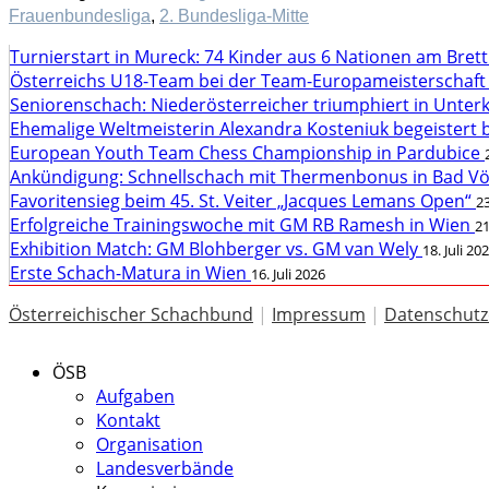
Frauenbundesliga
,
2. Bundesliga-Mitte
Turnierstart in Mureck: 74 Kinder aus 6 Nationen am Bret
Österreichs U18-Team bei der Team-Europameisterschaft
Seniorenschach: Niederösterreicher triumphiert in Unte
Ehemalige Weltmeisterin Alexandra Kosteniuk begeistert 
European Youth Team Chess Championship in Pardubice
Ankündigung: Schnellschach mit Thermenbonus in Bad V
Favoritensieg beim 45. St. Veiter „Jacques Lemans Open“
23
Erfolgreiche Trainingswoche mit GM RB Ramesh in Wien
21
Exhibition Match: GM Blohberger vs. GM van Wely
18. Juli 20
Erste Schach-Matura in Wien
16. Juli 2026
Österreichischer Schachbund
|
Impressum
|
Datenschutz
ÖSB
Aufgaben
Kontakt
Organisation
Landesverbände