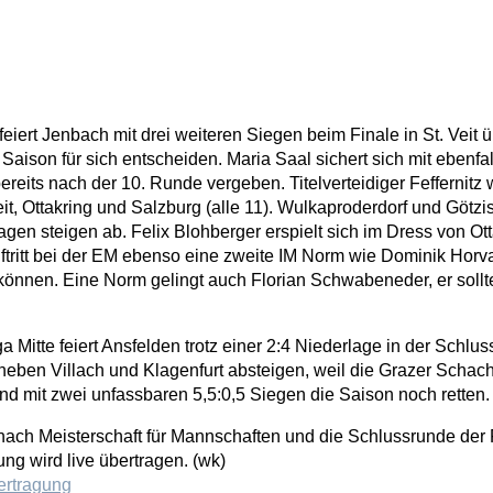
feiert Jenbach mit drei weiteren Siegen beim Finale in St. Veit üb
aison für sich entscheiden. Maria Saal sichert sich mit ebenfa
ereits nach der 10. Runde vergeben. Titelverteidiger Feffernit
eit, Ottakring und Salzburg (alle 11). Wulkaproderdorf und Götz
n steigen ab. Felix Blohberger erspielt sich im Dress von Ott
ftritt bei der EM ebenso eine zweite IM Norm wie Dominik Horva
 können. Eine Norm gelingt auch Florian Schwabeneder, er sollte
ga Mitte feiert Ansfelden trotz einer 2:4 Niederlage in der Sch
neben Villach und Klagenfurt absteigen, weil die Grazer Scha
nd mit zwei unfassbaren 5,5:0,5 Siegen die Saison noch retten.
chach Meisterschaft für Mannschaften
und die Schlussrunde der F
g wird live übertragen. (wk)
ertragung