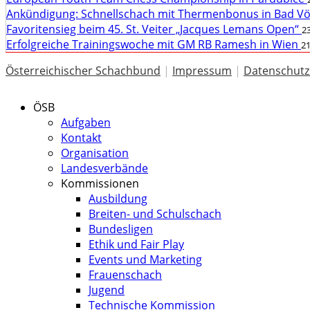
Ankündigung: Schnellschach mit Thermenbonus in Bad V
Favoritensieg beim 45. St. Veiter „Jacques Lemans Open“
23
Erfolgreiche Trainingswoche mit GM RB Ramesh in Wien
21
Österreichischer Schachbund
|
Impressum
|
Datenschutz
ÖSB
Aufgaben
Kontakt
Organisation
Landesverbände
Kommissionen
Ausbildung
Breiten- und Schulschach
Bundesligen
Ethik und Fair Play
Events und Marketing
Frauenschach
Jugend
Technische Kommission