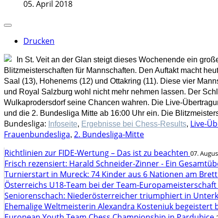
05. April 2018
Drucken
In St. Veit an der Glan steigt dieses Wochenende ein groß
Blitzmeisterschaften für Mannschaften. Den Auftakt macht heu
Saal (13), Hohenems (12) und Ottakring (11). Diese vier Ma
und Royal Salzburg wohl nicht mehr nehmen lassen. Der Schl
Wulkaprodersdorf seine Chancen wahren. Die Live-Übertragu
und die 2. Bundesliga Mitte ab 16:00 Uhr ein. Die Blitzmeisters
Bundesliga:
Live-Ü
Infoseite
,
Ergebnisse bei Chess-Results
,
Frauenbundesliga
2. Bundesliga-Mitte
,
Richtlinien zur FIDE-Wertung – Das ist zu beachten
07. Augus
Frisch rezensiert: Harald Schneider-Zinner - Ein Gesamtüb
Turnierstart in Mureck: 74 Kinder aus 6 Nationen am Bret
Österreichs U18-Team bei der Team-Europameisterschaft
Seniorenschach: Niederösterreicher triumphiert in Unte
Ehemalige Weltmeisterin Alexandra Kosteniuk begeistert 
European Youth Team Chess Championship in Pardubice