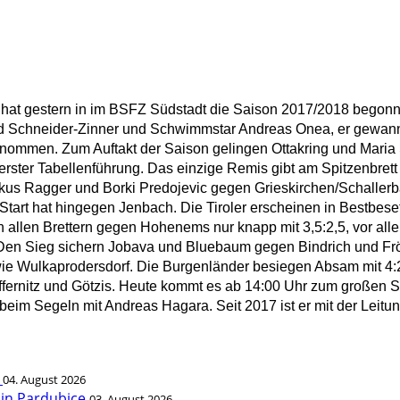
 hat gestern in im BSFZ Südstadt die Saison 2017/2018 begonne
d Schneider-Zinner und Schwimmstar Andreas Onea, er gewann 
enommen. Zum Auftakt der Saison gelingen Ottakring und Maria
st erster Tabellenführung. Das einzige Remis gibt am Spitzenbr
kus Ragger und Borki Predojevic gegen Grieskirchen/Schallerba
art hat hingegen Jenbach. Die Tiroler erscheinen in Bestbese
 allen Brettern gegen Hohenems nur knapp mit 3,5:2,5, vor al
. Den Sieg sichern Jobava und Bluebaum gegen Bindrich und Fröw
wie Wulkaprodersdorf. Die Burgenländer besiegen Absam mit 4:2
Feffernitz und Götzis. Heute kommt es ab 14:00 Uhr zum großen
eim Segeln mit Andreas Hagara. Seit 2017 ist er mit der Leitun
t
04. August 2026
 in Pardubice
03. August 2026