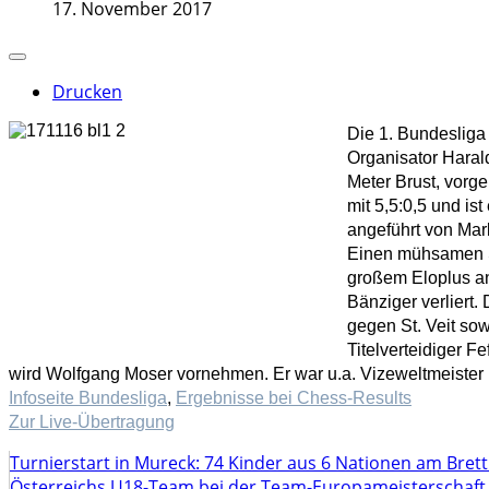
17. November 2017
Drucken
Die 1. Bundesliga
Organisator Haral
Meter Brust, vorg
mit 5,5:0,5 und i
angeführt von Mar
Einen mühsamen St
großem Eloplus an
Bänziger verliert
gegen St. Veit so
Titelverteidiger 
wird Wolfgang Moser vornehmen. Er war u.a. Vizeweltmeister b
Infoseite Bundesliga
,
Ergebnisse bei Chess-Results
Zur Live-Übertragung
Turnierstart in Mureck: 74 Kinder aus 6 Nationen am Bret
Österreichs U18-Team bei der Team-Europameisterschaft