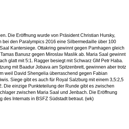
n. Die Eröffnung wurde von Präsident Christian Hursky,
bei den Paralympics 2016 eine Silbermedaille über 100
 Saal Kantersiege. Ottakring gewinnt gegen Pamhagen gleich
ett Tamas Banusz gegen Miroslav Maslik ab. Maria Saal gewinnt
ch glatt mit 5:1. Ragger besiegt mit Schwarz GM Petr Haba.
tzung mit Baadur Jobava am Spitzenbrett, gewinnen aber trotz
lem weil David Shengelia überraschend gegen Fabian
is. Siege gibt es auch für Royal Salzburg mit einem 3,5:2,5
. Die einzige Punkteteilung der Runde gibt es zwischen
 Schlager zwischen Maria Saal und Jenbach. Die Eröffnung
g des Internats in BSFZ Südstadt betraut. (wk)