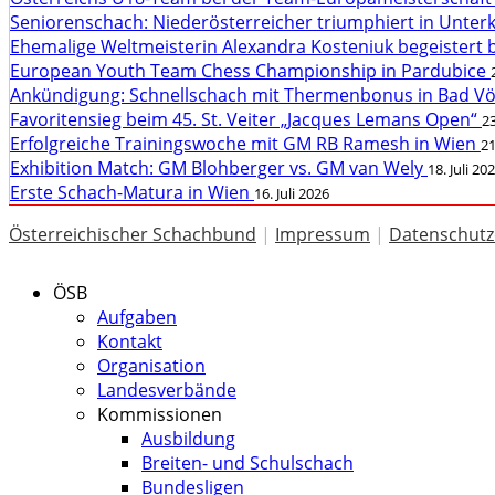
Seniorenschach: Niederösterreicher triumphiert in Unte
Ehemalige Weltmeisterin Alexandra Kosteniuk begeistert 
European Youth Team Chess Championship in Pardubice
Ankündigung: Schnellschach mit Thermenbonus in Bad V
Favoritensieg beim 45. St. Veiter „Jacques Lemans Open“
23
Erfolgreiche Trainingswoche mit GM RB Ramesh in Wien
21
Exhibition Match: GM Blohberger vs. GM van Wely
18. Juli 20
Erste Schach-Matura in Wien
16. Juli 2026
Österreichischer Schachbund
|
Impressum
|
Datenschutz
ÖSB
Aufgaben
Kontakt
Organisation
Landesverbände
Kommissionen
Ausbildung
Breiten- und Schulschach
Bundesligen