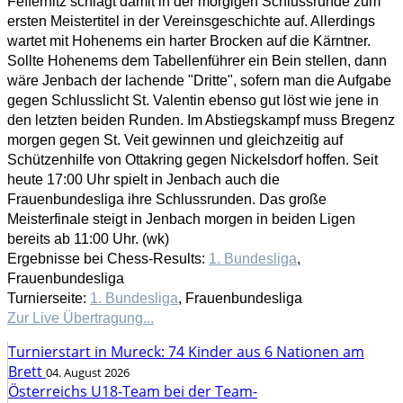
Feffernitz schlägt damit in der morgigen Schlussrunde zum
ersten Meistertitel in der Vereinsgeschichte auf. Allerdings
wartet mit Hohenems ein harter Brocken auf die Kärntner.
Sollte Hohenems dem Tabellenführer ein Bein stellen, dann
wäre Jenbach der lachende "Dritte", sofern man die Aufgabe
gegen Schlusslicht St. Valentin ebenso gut löst wie jene in
den letzten beiden Runden. Im Abstiegskampf muss Bregenz
morgen gegen St. Veit gewinnen und gleichzeitig auf
Schützenhilfe von Ottakring gegen Nickelsdorf hoffen. Seit
heute 17:00 Uhr spielt in Jenbach auch die
Frauenbundesliga ihre Schlussrunden. Das große
Meisterfinale steigt in Jenbach morgen in beiden Ligen
bereits ab 11:00 Uhr. (wk)
Ergebnisse bei Chess-Results:
1. Bundesliga
,
Frauenbundesliga
Turnierseite:
1. Bundesliga
, Frauenbundesliga
Zur Live Übertragung...
Turnierstart in Mureck: 74 Kinder aus 6 Nationen am
Brett
04. August 2026
Österreichs U18-Team bei der Team-