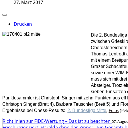
27. März 2017
Drucken
Die 2. Bundesliga
zwischen Grieskir
Oberösterreichern
Thomas Lentrodt g
mit einem Brettpu
Grazer Schachfreu
sowie einer WIM-N
muss sich mit dre
Absteiger. Trotz 
sieben Einsätzen o
Punktesammler ist Christoph Singer mit zehn Punkten aus elf Pa
Christoph Singer (Brett 4), Barbara Teuschler (Brett 5) und Flo
,
Ergebnisse bei Chess-Results:
2. Bundesliga Mitte
Fotos
(Pet
Richtlinien zur FIDE-Wertung – Das ist zu beachten
07. Augus
Frisch rezensiert: Harald Schneider-Zinner - Ein Gesamtüb