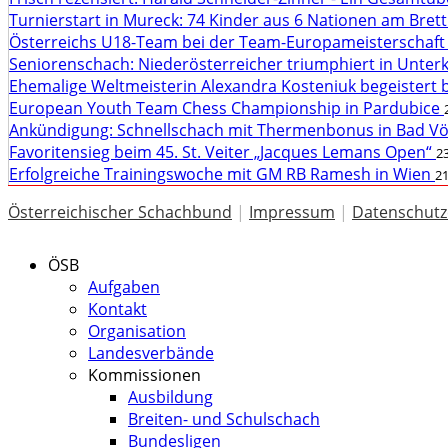
Turnierstart in Mureck: 74 Kinder aus 6 Nationen am Bret
Österreichs U18-Team bei der Team-Europameisterschaft
Seniorenschach: Niederösterreicher triumphiert in Unte
Ehemalige Weltmeisterin Alexandra Kosteniuk begeistert 
European Youth Team Chess Championship in Pardubice
Ankündigung: Schnellschach mit Thermenbonus in Bad V
Favoritensieg beim 45. St. Veiter „Jacques Lemans Open“
23
Erfolgreiche Trainingswoche mit GM RB Ramesh in Wien
21
Österreichischer Schachbund
|
Impressum
|
Datenschutz
ÖSB
Aufgaben
Kontakt
Organisation
Landesverbände
Kommissionen
Ausbildung
Breiten- und Schulschach
Bundesligen