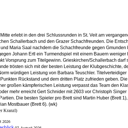
 Mitte erlebt in den drei Schlussrunden in St. Veit am vergang
chen Schallerbach und den Grazer Schachfreunden. Die Entschei
 und Maria Saal nachdem die Schachfreunde gegen Gmunden klar m
egen Johann Ertl ein Turmendspiel mit einem Bauern weniger hal
nkt Vorsprung zum Titelgewinn. Grieskirchen/Schallerbach darf 
nde trösten sich mit der besten Leistung der Klubgeschichte, 
orm würdigen Leistung von Barbara Teuschler. Titelverteidiger 
i Punkten Rückstand und dem dritten Platz zufrieden geben. Die
einer großen kämpferischen Leistung verpasst das Team den Kla
der mehr erreicht Gert Schnider mit 2603 vor Christoph Singer 
rtien. Die besten Spieler pro Brett sind Martin Huber (Brett 1),
rian Mostbauer (Brett 6). (wk)
er Kranzl)
t 2026
erblick
07. August 2026