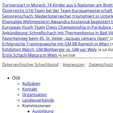
Turnierstart in Mureck: 74 Kinder aus 6 Nationen am Bret
Österreichs U18-Team bei der Team-Europameisterschaft
Seniorenschach: Niederösterreicher triumphiert in Unte
Ehemalige Weltmeisterin Alexandra Kosteniuk begeistert 
European Youth Team Chess Championship in Pardubice
Ankündigung: Schnellschach mit Thermenbonus in Bad V
Favoritensieg beim 45. St. Veiter „Jacques Lemans Open“
23
Erfolgreiche Trainingswoche mit GM RB Ramesh in Wien
21
Exhibition Match: GM Blohberger vs. GM van Wely
18. Juli 20
Erste Schach-Matura in Wien
16. Juli 2026
Österreichischer Schachbund
|
Impressum
|
Datenschutz
ÖSB
Aufgaben
Kontakt
Organisation
Landesverbände
Kommissionen
Ausbildung