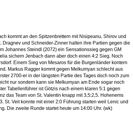
ch kommt an den Spitzenbrettern mit Nisipeanu, Shirov und
st. Dragnev und Schneider-Zinner halten ihre Partien gegen die
udem Johannes Steindl (2072) ein Sensationssieg gegen GM
elia sichern Jenbach dann aber doch einen 4:2 Sieg. Noch
rsdorf. Einem Sieg von Mesaros für die Burgenländer kontern
 Wand. Markus Ragger kommt gegen Melkumyan schlecht aus
 erster 2700-er in der längsten Partie des Tages doch noch zum
ng nicht nur sondern kann sie Melkumyan am Ende sogar noch
ster Tabellenführer ist Götzis nach einem klaren 5:1 gegen
genz das Team von St. Valentin knapp mit 3,5:2,5. Hohenems
 St. Veit konnte mit einer 2:0 Führung starten weil Lenic und
ung. Die zweite Runde startet heute um 14:00 Uhr. (wk)