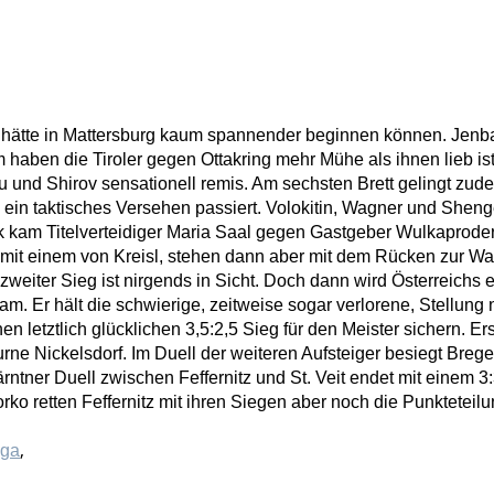
 hätte in Mattersburg kaum spannender beginnen können. Jenba
m haben die Tiroler gegen Ottakring mehr Mühe als ihnen lieb i
u und Shirov sensationell remis. Am sechsten Brett gelingt z
in taktisches Versehen passiert. Volokitin, Wagner und Sheng
ck kam Titelverteidiger Maria Saal gegen Gastgeber Wulkaprode
 mit einem von Kreisl, stehen dann aber mit dem Rücken zur
 zweiter Sieg ist nirgends in Sicht. Doch dann wird Österreichs
eam. Er hält die schwierige, zeitweise sogar verlorene, Stellu
 letztlich glücklichen 3,5:2,5 Sieg für den Meister sichern. Er
urne Nickelsdorf. Im Duell der weiteren Aufsteiger besiegt Bre
ner Duell zwischen Feffernitz und St. Veit endet mit einem 3:3.
rko retten Feffernitz mit ihren Siegen aber noch die Punkteteil
,
iga