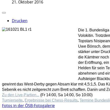
21. Oktober 2016
Drucken
Die 1. Bundesliga
Volokitin. Trotzde
Topstars Nisipean
Uwe Bönsch, dem e
stärker unter Dru
die Kärntner noch
der Eröffnung, ein
Helden für sein T
abnehmen und einen
Aufsteiger Blackb
gewinnt das West-Derby gegen Absam klar mit 4,5:1,5. Das Kärnt
Sebenik es nicht zeitgerecht zum Brett schafften. Danin und Zo
Zu den Live-Partien...
(Fr 14:00, Sa 14:00, So 10:00)
Turnierseite
,
Ergebnisse bei Chess-Results
,
Termine Bundesl
Fotos in der ÖSB-Fotogalerie