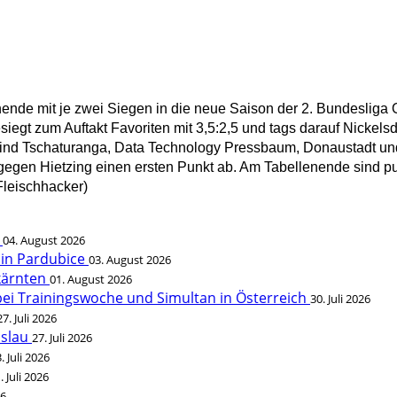
de mit je zwei Siegen in die neue Saison der 2. Bundesliga
besiegt zum Auftakt Favoriten mit 3,5:2,5 und tags darauf Nick
ind Tschaturanga, Data Technology Pressbaum, Donaustadt und H
er gegen Hietzing einen ersten Punkt ab. Am Tabellenende sind p
Fleischhacker)
t
04. August 2026
 in Pardubice
03. August 2026
rkärnten
01. August 2026
bei Trainingswoche und Simultan in Österreich
30. Juli 2026
27. Juli 2026
öslau
27. Juli 2026
. Juli 2026
. Juli 2026
26