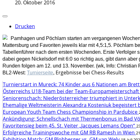
20. Oktober 2016
Drucken
Pamhagen und Pöchlarn starten am vergangenen Wochenen
Mattersburg und Favoriten jeweils klar mit 4,5:1,5. Pöchlarn 
Tabellenführer nach dem ersten Wochenden. Erste Verfolger s
dabei gegen Nickelsdorf mit 6:0 so richtig aus, gibt dann ab
Runden folgen am 12. und 13. November. (wk, Info: Christian 
Ergebnisse bei Chess-Results
BL2-West:
Turnierseite
,
Turnierstart in Mureck: 74 Kinder aus 6 Nationen am Bret
Österreichs U18-Team bei der Team-Europameisterschaft
Seniorenschach: Niederösterreicher triumphiert in Unte
Ehemalige Weltmeisterin Alexandra Kosteniuk begeistert 
European Youth Team Chess Championship in Pardubice
Ankündigung: Schnellschach mit Thermenbonus in Bad V
Favoritensieg beim 45. St. Veiter „Jacques Lemans Open“
23
Erfolgreiche Trainingswoche mit GM RB Ramesh in Wien
21
Exhibition Match: GM Blohberger vs. GM van Wely
18. Juli 20