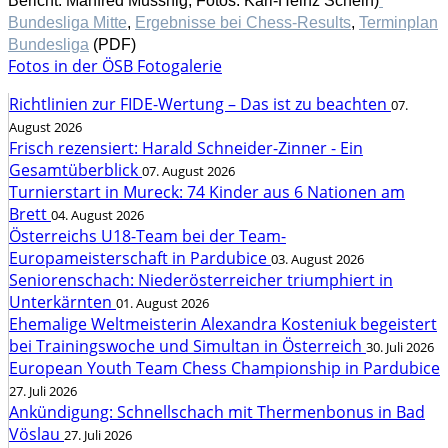
Bericht: Manfred Mussnig, Fotos: Karl-Heinz Schein)
Bundesliga Mitte
,
Ergebnisse bei Chess-Results
,
Terminplan
Bundesliga
(PDF)
Fotos in der ÖSB Fotogalerie
Richtlinien zur FIDE-Wertung – Das ist zu beachten
07.
August 2026
Frisch rezensiert: Harald Schneider-Zinner - Ein
Gesamtüberblick
07. August 2026
Turnierstart in Mureck: 74 Kinder aus 6 Nationen am
Brett
04. August 2026
Österreichs U18-Team bei der Team-
Europameisterschaft in Pardubice
03. August 2026
Seniorenschach: Niederösterreicher triumphiert in
Unterkärnten
01. August 2026
Ehemalige Weltmeisterin Alexandra Kosteniuk begeistert
bei Trainingswoche und Simultan in Österreich
30. Juli 2026
European Youth Team Chess Championship in Pardubice
27. Juli 2026
Ankündigung: Schnellschach mit Thermenbonus in Bad
Vöslau
27. Juli 2026