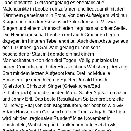
Tabellenspitze. Gleisdorf gelang es ebenfalls alle
Matchpunkte in Leoben einzufahren und liegt damit mit den
Kärntnern gemeinsam in Front. Von den Aufsteigern wird nur
Klagenfurt über den Saisonstart zufrieden sein. Mit zwei
Siegen und einem Unentschieden liegt man an dritter Stelle.
Die Heimmannschaft Leoben und auch Gmunden liegen
dagegen im hinteren Tabellendrittel. Auch dem Absteiger aus
der 1. Bundesliga Sauwald gelang nur ein sehr
bescheidener Start mit gerade einmal einem
Mannschaftpunkt an den drei Tagen. Völlig punktelos ist
neben Gmunden auch der Elofavorit aus Wolfsberg, der zum
Start mit dem letzten Aufgebot kam. Drei individuelle
Einzelerfolge erreichten die Spieler Ronald Frosch
(Gleisdorf), Christoph Singer (Grieskirchen/Bad
Schallerbach), und die beiden Maria Saaler Aljosa Tomazini
und Jonny Ertl. Das beste Resultat am Spitzenbrett erzielte
IM Herwig Pilaj von den Klagenfurtern, der ebenso wie GM
Adam Horvath von Gleisdorf nur ein Remis abgab. Die Liga
wird mit den „regionalen Runden“ Mitte November in
Fürstenfeld, Wolfsberg und Taufkirchen fortgesetzt. (wk,