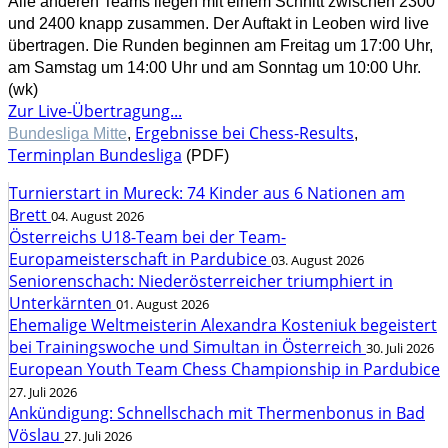
Alle anderen Teams liegen mit einem Schnitt zwischen 2300
und 2400 knapp zusammen. Der Auftakt in Leoben wird live
übertragen. Die Runden beginnen am Freitag um 17:00 Uhr,
am Samstag um 14:00 Uhr und am Sonntag um 10:00 Uhr.
(wk)
Zur Live-Übertragung...
Ergebnisse bei Chess-Results
Bundesliga Mitte
,
,
Terminplan Bundesliga
(PDF)
Turnierstart in Mureck: 74 Kinder aus 6 Nationen am
Brett
04. August 2026
Österreichs U18-Team bei der Team-
Europameisterschaft in Pardubice
03. August 2026
Seniorenschach: Niederösterreicher triumphiert in
Unterkärnten
01. August 2026
Ehemalige Weltmeisterin Alexandra Kosteniuk begeistert
bei Trainingswoche und Simultan in Österreich
30. Juli 2026
European Youth Team Chess Championship in Pardubice
27. Juli 2026
Ankündigung: Schnellschach mit Thermenbonus in Bad
Vöslau
27. Juli 2026