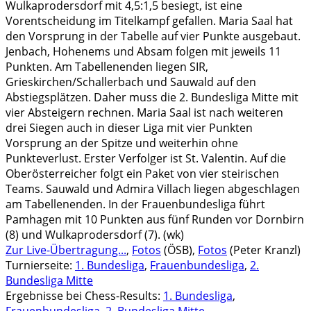
Wulkaprodersdorf mit 4,5:1,5 besiegt, ist eine
Vorentscheidung im Titelkampf gefallen. Maria Saal hat
den Vorsprung in der Tabelle auf vier Punkte ausgebaut.
Jenbach, Hohenems und Absam folgen mit jeweils 11
Punkten. Am Tabellenenden liegen SIR,
Grieskirchen/Schallerbach und Sauwald auf den
Abstiegsplätzen. Daher muss die 2. Bundesliga Mitte mit
vier Absteigern rechnen. Maria Saal ist nach weiteren
drei Siegen auch in dieser Liga mit vier Punkten
Vorsprung an der Spitze und weiterhin ohne
Punkteverlust. Erster Verfolger ist St. Valentin. Auf die
Oberösterreicher folgt ein Paket von vier steirischen
Teams. Sauwald und Admira Villach liegen abgeschlagen
am Tabellenenden. In der Frauenbundesliga führt
Pamhagen mit 10 Punkten aus fünf Runden vor Dornbirn
(8) und Wulkaprodersdorf (7). (wk)
Zur Live-Übertragung...
,
Fotos
(ÖSB),
Fotos
(Peter Kranzl)
Turnierseite:
1. Bundesliga
,
Frauenbundesliga
,
2.
Bundesliga Mitte
Ergebnisse bei Chess-Results:
1. Bundesliga
,