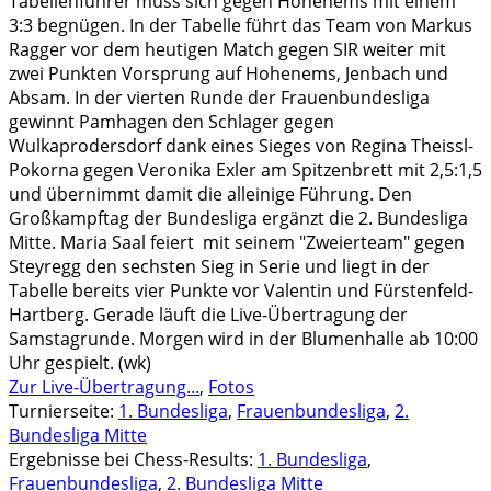
Tabellenführer muss sich gegen Hohenems mit einem
3:3 begnügen. In der Tabelle führt das Team von Markus
Ragger vor dem heutigen Match gegen SIR weiter mit
zwei Punkten Vorsprung auf Hohenems, Jenbach und
Absam. In der vierten Runde der Frauenbundesliga
gewinnt Pamhagen den Schlager gegen
Wulkaprodersdorf dank eines Sieges von Regina Theissl-
Pokorna gegen Veronika Exler am Spitzenbrett mit 2,5:1,5
und übernimmt damit die alleinige Führung. Den
Großkampftag der Bundesliga ergänzt die 2. Bundesliga
Mitte. Maria Saal feiert mit seinem "Zweierteam" gegen
Steyregg den sechsten Sieg in Serie und liegt in der
Tabelle bereits vier Punkte vor Valentin und Fürstenfeld-
Hartberg. Gerade läuft die Live-Übertragung der
Samstagrunde. Morgen wird in der Blumenhalle ab 10:00
Uhr gespielt. (wk)
Zur Live-Übertragung...
,
Fotos
Turnierseite:
1. Bundesliga
,
Frauenbundesliga
,
2.
Bundesliga Mitte
Ergebnisse bei Chess-Results:
1. Bundesliga
,
Frauenbundesliga
,
2. Bundesliga Mitte