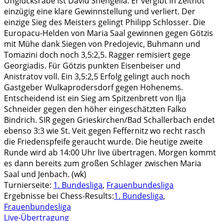
Unglücksrabe ist David Shengelia. Er vergibt in Zeitnot
einzügig eine klare Gewinnstellung und verliert. Der
einzige Sieg des Meisters gelingt Philipp Schlosser. Die
Europacu-Helden von Maria Saal gewinnen gegen Götzis
mit Mühe dank Siegen von Predojevic, Buhmann und
Tomazini doch noch 3,5:2,5. Ragger remisiert gege
Georgiadis. Für Götzis punkten Eisenbeiser und
Anistratov voll. Ein 3,5:2,5 Erfolg gelingt auch noch
Gastgeber Wulkaprodersdorf gegen Hohenems.
Entscheidend ist ein Sieg am Spitzenbrett von Ilja
Schneider gegen den höher eingeschätzten Falko
Bindrich. SIR gegen Grieskirchen/Bad Schallerbach endet
ebenso 3:3 wie St. Veit gegen Feffernitz wo recht rasch
die Friedenspfeife geraucht wurde. Die heutige zweite
Runde wird ab 14:00 Uhr live übertragen. Morgen kommt
es dann bereits zum großen Schlager zwischen Maria
Saal und Jenbach. (wk)
Turnierseite:
1. Bundesliga
,
Frauenbundesliga
Ergebnisse bei Chess-Results:
1. Bundesliga
,
Frauenbundesliga
Live-Übertragung