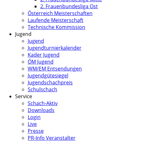
2. Frauenbundesliga Ost
Österreich Meisterschaften
Laufende Meisterschaft
Technische Kommission
Jugend
Jugend
Jugendturnierkalender
Kader Jugend
ÖM Jugend
WM/EM Entsendungen
Jugendgütesiegel
Jugendschachpreis
Schulschach
Service
Schach-Aktiv
Downloads
Login
Live
Presse
PR-Info Veranstalter