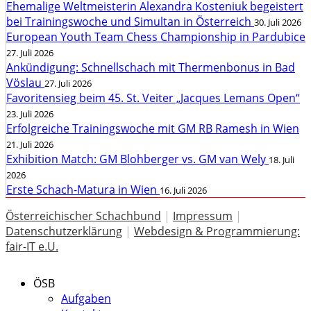
Ehemalige Weltmeisterin Alexandra Kosteniuk begeistert
bei Trainingswoche und Simultan in Österreich
30. Juli 2026
European Youth Team Chess Championship in Pardubice
27. Juli 2026
Ankündigung: Schnellschach mit Thermenbonus in Bad
Vöslau
27. Juli 2026
Favoritensieg beim 45. St. Veiter „Jacques Lemans Open“
23. Juli 2026
Erfolgreiche Trainingswoche mit GM RB Ramesh in Wien
21. Juli 2026
Exhibition Match: GM Blohberger vs. GM van Wely
18. Juli
2026
Erste Schach-Matura in Wien
16. Juli 2026
Österreichischer Schachbund
|
Impressum
|
Datenschutzerklärung
|
Webdesign & Programmierung:
fair-IT e.U.
ÖSB
Aufgaben