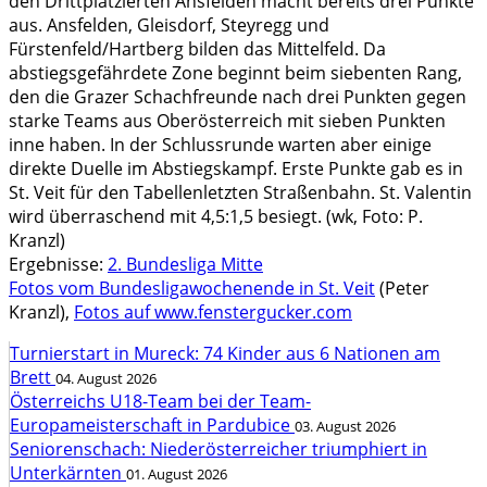
den Drittplatzierten Ansfelden macht bereits drei Punkte
aus. Ansfelden, Gleisdorf, Steyregg und
Fürstenfeld/Hartberg bilden das Mittelfeld. Da
abstiegsgefährdete Zone beginnt beim siebenten Rang,
den die Grazer Schachfreunde nach drei Punkten gegen
starke Teams aus Oberösterreich mit sieben Punkten
inne haben. In der Schlussrunde warten aber einige
direkte Duelle im Abstiegskampf. Erste Punkte gab es in
St. Veit für den Tabellenletzten Straßenbahn. St. Valentin
wird überraschend mit 4,5:1,5 besiegt. (wk, Foto: P.
Kranzl)
Ergebnisse:
2. Bundesliga Mitte
Fotos vom Bundesligawochenende in St. Veit
(Peter
Kranzl)
,
Fotos auf www.fenstergucker.com
Turnierstart in Mureck: 74 Kinder aus 6 Nationen am
Brett
04. August 2026
Österreichs U18-Team bei der Team-
Europameisterschaft in Pardubice
03. August 2026
Seniorenschach: Niederösterreicher triumphiert in
Unterkärnten
01. August 2026