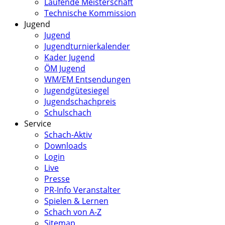
Laufende Meisterschaft
Technische Kommission
Jugend
Jugend
Jugendturnierkalender
Kader Jugend
ÖM Jugend
WM/EM Entsendungen
Jugendgütesiegel
Jugendschachpreis
Schulschach
Service
Schach-Aktiv
Downloads
Login
Live
Presse
PR-Info Veranstalter
Spielen & Lernen
Schach von A-Z
Sitemap