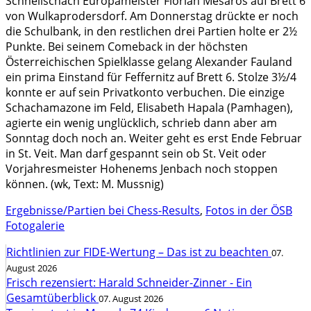
Schnellschach Europameister Florian Mesaros auf Brett 6
von Wulkaprodersdorf. Am Donnerstag drückte er noch
die Schulbank, in den restlichen drei Partien holte er 2½
Punkte. Bei seinem Comeback in der höchsten
Österreichischen Spielklasse gelang Alexander Fauland
ein prima Einstand für Feffernitz auf Brett 6. Stolze 3½/4
konnte er auf sein Privatkonto verbuchen. Die einzige
Schachamazone im Feld, Elisabeth Hapala (Pamhagen),
agierte ein wenig unglücklich, schrieb dann aber am
Sonntag doch noch an. Weiter geht es erst Ende Februar
in St. Veit. Man darf gespannt sein ob St. Veit oder
Vorjahresmeister Hohenems Jenbach noch stoppen
können. (wk, Text: M. Mussnig)
Ergebnisse/Partien bei Chess-Results
,
Fotos in der ÖSB
Fotogalerie
Richtlinien zur FIDE-Wertung – Das ist zu beachten
07.
August 2026
Frisch rezensiert: Harald Schneider-Zinner - Ein
Gesamtüberblick
07. August 2026