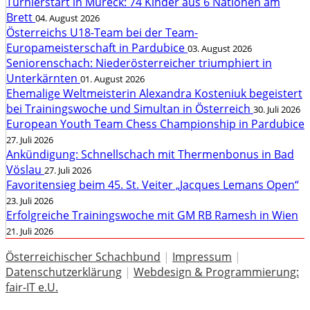
Turnierstart in Mureck: 74 Kinder aus 6 Nationen am
Brett
04. August 2026
Österreichs U18-Team bei der Team-
Europameisterschaft in Pardubice
03. August 2026
Seniorenschach: Niederösterreicher triumphiert in
Unterkärnten
01. August 2026
Ehemalige Weltmeisterin Alexandra Kosteniuk begeistert
bei Trainingswoche und Simultan in Österreich
30. Juli 2026
European Youth Team Chess Championship in Pardubice
27. Juli 2026
Ankündigung: Schnellschach mit Thermenbonus in Bad
Vöslau
27. Juli 2026
Favoritensieg beim 45. St. Veiter „Jacques Lemans Open“
23. Juli 2026
Erfolgreiche Trainingswoche mit GM RB Ramesh in Wien
21. Juli 2026
Österreichischer Schachbund
|
Impressum
|
Datenschutzerklärung
|
Webdesign & Programmierung:
fair-IT e.U.