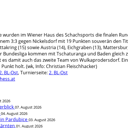
rden im Wiener Haus des Schachsports die finalen Runden
inem 3:3 gegen Nickelsdorf mit 19 Punkten souverän den Tit
kring (15) sowie Austria (14), Eichgraben (13), Mattersburg 
 Bundesliga kommen mit Tschaturanga und Baden gleich zwei
es damit auch das zweite Team von Wulkaprodersdorf. Ein 4
Punkt holt. (wk, Info: Christian Fleischhacker)
2. BL-Ost
, Turnierseite:
2. BL-Ost
hess.at
t 2026
erblick
07. August 2026
t
04. August 2026
 in Pardubice
03. August 2026
rkärnten
01. August 2026