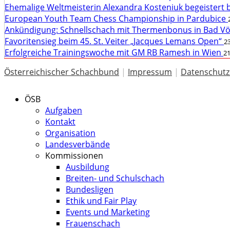
Ehemalige Weltmeisterin Alexandra Kosteniuk begeistert 
European Youth Team Chess Championship in Pardubice
Ankündigung: Schnellschach mit Thermenbonus in Bad V
Favoritensieg beim 45. St. Veiter „Jacques Lemans Open“
23
Erfolgreiche Trainingswoche mit GM RB Ramesh in Wien
21
Österreichischer Schachbund
|
Impressum
|
Datenschutz
ÖSB
Aufgaben
Kontakt
Organisation
Landesverbände
Kommissionen
Ausbildung
Breiten- und Schulschach
Bundesligen
Ethik und Fair Play
Events und Marketing
Frauenschach