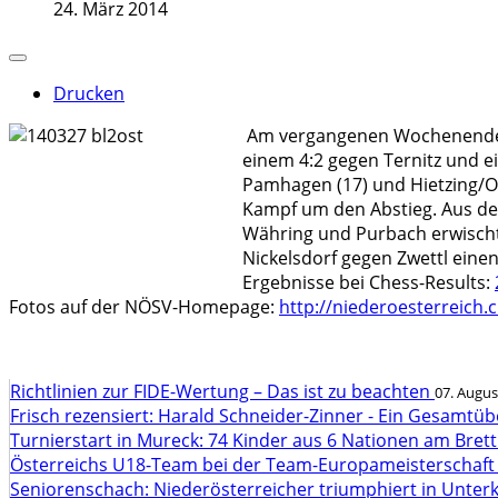
24. März 2014
Drucken
Am vergangenen Wochenende wu
einem 4:2 gegen Ternitz und e
Pamhagen (17) und Hietzing/Otta
Kampf um den Abstieg. Aus der
Währing und Purbach erwischt 
Nickelsdorf gegen Zwettl einen 
Ergebnisse bei Chess-Results:
Fotos auf der NÖSV-Homepage:
http://niederoesterreich.c
Richtlinien zur FIDE-Wertung – Das ist zu beachten
07. Augus
Frisch rezensiert: Harald Schneider-Zinner - Ein Gesamtüb
Turnierstart in Mureck: 74 Kinder aus 6 Nationen am Bret
Österreichs U18-Team bei der Team-Europameisterschaft
Seniorenschach: Niederösterreicher triumphiert in Unte