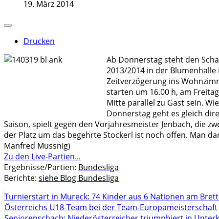
19. März 2014
Drucken
Ab Donnerstag steht den Schac
2013/2014 in der Blumenhalle 
Zeitverzögerung ins Wohnzimme
starten um 16.00 h, am Freita
Mitte parallel zu Gast sein. 
Donnerstag geht es gleich dir
Saison, spielt gegen den Vorjahresmeister Jenbach, die zwe
der Platz um das begehrte Stockerl ist noch offen. Man d
Manfred Mussnig)
Zu den Live-Partien...
Ergebnisse/Partien:
Bundesliga
Berichte:
siehe Blog Bundesliga
Turnierstart in Mureck: 74 Kinder aus 6 Nationen am Bret
Österreichs U18-Team bei der Team-Europameisterschaft
Seniorenschach: Niederösterreicher triumphiert in Unte