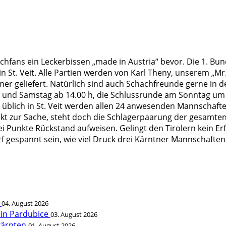
hfans ein Leckerbissen „made in Austria“ bevor. Die 1. Bun
in St. Veit. Alle Partien werden von Karl Theny, unserem „M
r geliefert. Natürlich sind auch Schachfreunde gerne in d
g und Samstag ab 14.00 h, die Schlussrunde am Sonntag um 
Wie üblich in St. Veit werden allen 24 anwesenden Mannscha
ekt zur Sache, steht doch die Schlagerpaarung der gesamt
i Punkte Rückstand aufweisen. Gelingt den Tirolern kein Erf
arf gespannt sein, wie viel Druck drei Kärntner Mannschaf
t
04. August 2026
 in Pardubice
03. August 2026
rkärnten
01. August 2026