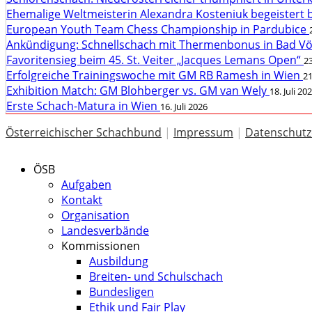
Ehemalige Weltmeisterin Alexandra Kosteniuk begeistert 
European Youth Team Chess Championship in Pardubice
Ankündigung: Schnellschach mit Thermenbonus in Bad V
Favoritensieg beim 45. St. Veiter „Jacques Lemans Open“
23
Erfolgreiche Trainingswoche mit GM RB Ramesh in Wien
21
Exhibition Match: GM Blohberger vs. GM van Wely
18. Juli 20
Erste Schach-Matura in Wien
16. Juli 2026
Österreichischer Schachbund
|
Impressum
|
Datenschutz
ÖSB
Aufgaben
Kontakt
Organisation
Landesverbände
Kommissionen
Ausbildung
Breiten- und Schulschach
Bundesligen
Ethik und Fair Play