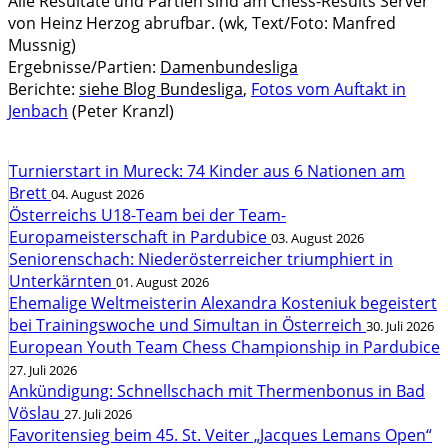
Alle Resultate und Partien sind am Chess-Results Server
von Heinz Herzog abrufbar. (wk, Text/Foto: Manfred
Mussnig)
Ergebnisse/Partien:
Damenbundesliga
Berichte:
siehe Blog Bundesliga
,
Fotos vom Auftakt in
Jenbach
(Peter Kranzl)
Turnierstart in Mureck: 74 Kinder aus 6 Nationen am
Brett
04. August 2026
Österreichs U18-Team bei der Team-
Europameisterschaft in Pardubice
03. August 2026
Seniorenschach: Niederösterreicher triumphiert in
Unterkärnten
01. August 2026
Ehemalige Weltmeisterin Alexandra Kosteniuk begeistert
bei Trainingswoche und Simultan in Österreich
30. Juli 2026
European Youth Team Chess Championship in Pardubice
27. Juli 2026
Ankündigung: Schnellschach mit Thermenbonus in Bad
Vöslau
27. Juli 2026
Favoritensieg beim 45. St. Veiter „Jacques Lemans Open“