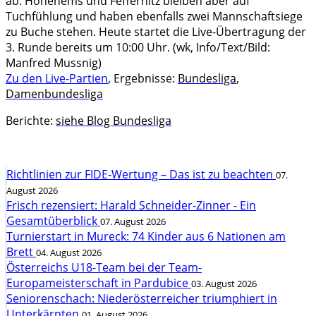
ab. Hohenems und Feffernitz bleiben aber auf
Tuchfühlung und haben ebenfalls zwei Mannschaftsiege
zu Buche stehen. Heute startet die Live-Übertragung der
3. Runde bereits um 10:00 Uhr. (wk, Info/Text/Bild:
Manfred Mussnig)
Zu den Live-Partien
, Ergebnisse:
Bundesliga
,
Damenbundesliga
Berichte:
siehe Blog Bundesliga
Richtlinien zur FIDE-Wertung – Das ist zu beachten
07.
August 2026
Frisch rezensiert: Harald Schneider-Zinner - Ein
Gesamtüberblick
07. August 2026
Turnierstart in Mureck: 74 Kinder aus 6 Nationen am
Brett
04. August 2026
Österreichs U18-Team bei der Team-
Europameisterschaft in Pardubice
03. August 2026
Seniorenschach: Niederösterreicher triumphiert in
Unterkärnten
01. August 2026