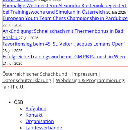
Ehemalige Weltmeisterin Alexandra Kosteniuk begeistert
bei Trainingswoche und Simultan in Österreich
30. Juli 2026
European Youth Team Chess Championship in Pardubice
27. Juli 2026
Ankündigung: Schnellschach mit Thermenbonus in Bad
Vöslau
27. Juli 2026
Favoritensieg beim 45. St. Veiter „Jacques Lemans Open“
23. Juli 2026
Erfolgreiche Trainingswoche mit GM RB Ramesh in Wien
21. Juli 2026
Österreichischer Schachbund
|
Impressum
|
Datenschutzerklärung
|
Webdesign & Programmierung:
fair-IT e.U.
ÖSB
Aufgaben
Kontakt
Organisation
Landesverbände